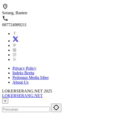
Serang, Banten
087724989211
Privacy Policy
Indeks Berita
Pedoman Media Siber
About Us
LOKERSERANG.NET 2025
LOKERSERANG.NET
Info
×
Lowongan
Kerja
Serang