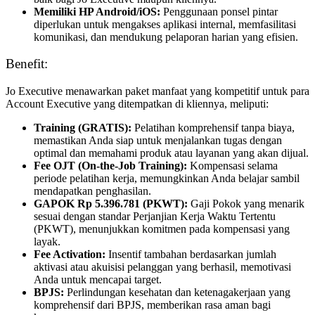
Memiliki HP Android/iOS:
Penggunaan ponsel pintar
diperlukan untuk mengakses aplikasi internal, memfasilitasi
komunikasi, dan mendukung pelaporan harian yang efisien.
Benefit:
Jo Executive menawarkan paket manfaat yang kompetitif untuk para
Account Executive yang ditempatkan di kliennya, meliputi:
Training (GRATIS):
Pelatihan komprehensif tanpa biaya,
memastikan Anda siap untuk menjalankan tugas dengan
optimal dan memahami produk atau layanan yang akan dijual.
Fee OJT (On-the-Job Training):
Kompensasi selama
periode pelatihan kerja, memungkinkan Anda belajar sambil
mendapatkan penghasilan.
GAPOK Rp 5.396.781 (PKWT):
Gaji Pokok yang menarik
sesuai dengan standar Perjanjian Kerja Waktu Tertentu
(PKWT), menunjukkan komitmen pada kompensasi yang
layak.
Fee Activation:
Insentif tambahan berdasarkan jumlah
aktivasi atau akuisisi pelanggan yang berhasil, memotivasi
Anda untuk mencapai target.
BPJS:
Perlindungan kesehatan dan ketenagakerjaan yang
komprehensif dari BPJS, memberikan rasa aman bagi