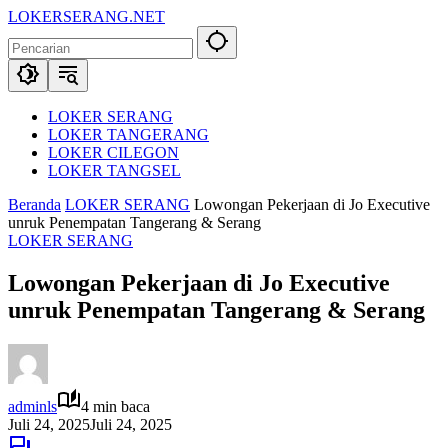
Langsung
LOKERSERANG.NET
ke
Info
konten
Lowongan
Kerja
Serang
dan
LOKER SERANG
Sekitarnya
LOKER TANGERANG
LOKER CILEGON
LOKER TANGSEL
Beranda
LOKER SERANG
Lowongan Pekerjaan di Jo Executive
unruk Penempatan Tangerang & Serang
LOKER SERANG
Lowongan Pekerjaan di Jo Executive
unruk Penempatan Tangerang & Serang
adminls
4 min baca
Juli 24, 2025
Juli 24, 2025