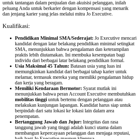
untuk tantangan dalam penjualan dan akuisisi pelanggan, inilah
peluang Anda untuk berkarier dengan kompensasi yang menarik
dan jenjang karier yang jelas melalui mitra Jo Executive.
Kualifikasi:
Pendidikan Minimal SMA/Sederajat:
Jo Executive mencari
kandidat dengan latar belakang pendidikan minimal setingkat
SMA, menunjukkan bahwa pengalaman dan keterampilan
praktis lebih diutamakan. Ini membuka kesempatan bagi
individu dari berbagai latar belakang pendidikan formal.
Usia Maksimal 45 Tahun:
Batasan usia yang luas ini
memungkinkan kandidat dari berbagai tahap karier untuk
melamar, termasuk mereka yang memiliki pengalaman hidup
dan kerja yang beragam.
Memiliki Kendaraan Bermotor:
Syarat mutlak ini
menunjukkan bahwa peran Account Executive membutuhkan
mobilitas tinggi
untuk bertemu dengan pelanggan atau
melakukan kunjungan lapangan. Kandidat harus siap untuk
berpindah dari satu lokasi ke lokasi lain dalam area
penempatan.
Bertanggung Jawab dan Jujur:
Integritas dan rasa
tanggung jawab yang tinggi adalah kunci utama dalam
membangun kepercayaan pelanggan dan menjaga reputasi,
baik bagi Jo Executive maupun kliennya.