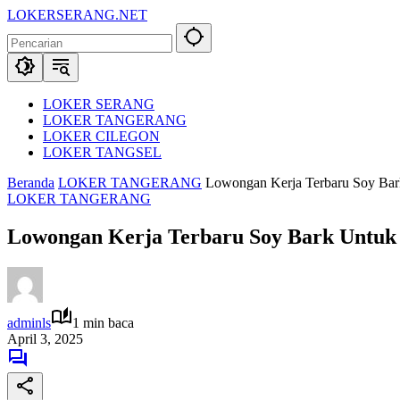
Langsung
LOKERSERANG.NET
ke
Info
konten
Lowongan
Kerja
Serang
dan
LOKER SERANG
Sekitarnya
LOKER TANGERANG
LOKER CILEGON
LOKER TANGSEL
Beranda
LOKER TANGERANG
Lowongan Kerja Terbaru Soy Bar
LOKER TANGERANG
Lowongan Kerja Terbaru Soy Bark Untuk
adminls
1 min baca
April 3, 2025