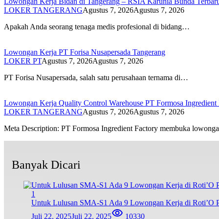
Lowongan Kerja Bidan di Tangerang – RSIA Karunia Bunda Terbar
LOKER TANGERANG
Agustus 7, 2026
Agustus 7, 2026
Apakah Anda seorang tenaga medis profesional di bidang…
Lowongan Kerja PT Forisa Nusapersada Tangerang
LOKER PT
Agustus 7, 2026
Agustus 7, 2026
PT Forisa Nusapersada, salah satu perusahaan ternama di…
Lowongan Kerja Quality Control Warehouse PT Formosa Ingredient 
LOKER TANGERANG
Agustus 7, 2026
Agustus 7, 2026
Meta Description: PT Formosa Ingredient Factory membuka lowon
Banyak Dicari
1
Untuk Lulusan SMA-S1 Ada 9 Lowongan Kerja di Roti’O Pe
Juli 22, 2025
Juli 22, 2025
10330