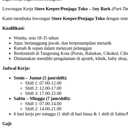
Lowongan Kerja
Store Keeper/Penjaga Toko – Soy Bark
(Part-Ti
Kami membuka lowongan
Store Keeper/Penjaga Toko
dengan siste
Kualifikasi:
Wanita, usia 18-35 tahun
Jujur, bertanggung jawab, dan berpenampilan menarik
Ramah & sopan dalam melayani pelanggan
Berdomisili di Tangerang Kota (Porsis, Babakan, Cikokol, Ci
Diutamakan memiliki pengalaman di apotek, klinik, baby shop, 
Jadwal Kerja:
Senin – Jumat (5 jam/shift):
Shift 1: 07.00-12.00
Shift 2: 12.00-17.00
Shift 3: 17.00-22.00
Sabtu – Minggu (7 jam/shift):
Shift 1: 07.00-14.00
Shift 2: 14.00-21.00
6 hari kerja per minggu (1 shift di hari biasa & 1 shift di Sabtu
Gaji: