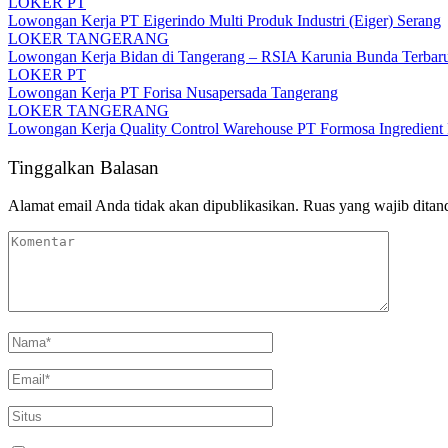
LOKER PT
Lowongan Kerja PT Eigerindo Multi Produk Industri (Eiger) Serang
LOKER TANGERANG
Lowongan Kerja Bidan di Tangerang – RSIA Karunia Bunda Terbar
LOKER PT
Lowongan Kerja PT Forisa Nusapersada Tangerang
LOKER TANGERANG
Lowongan Kerja Quality Control Warehouse PT Formosa Ingredient 
Tinggalkan Balasan
Alamat email Anda tidak akan dipublikasikan.
Ruas yang wajib ditan