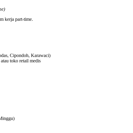
me)
m kerja part-time.
bodas, Cipondoh, Karawaci)
atau toko retail medis
/Minggu)