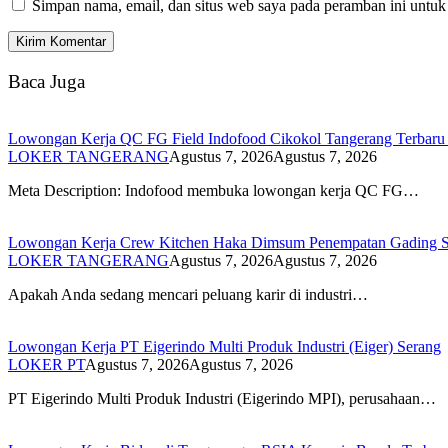
Simpan nama, email, dan situs web saya pada peramban ini untuk
Baca Juga
Lowongan Kerja QC FG Field Indofood Cikokol Tangerang Terbaru 2
LOKER TANGERANG
Agustus 7, 2026
Agustus 7, 2026
Meta Description: Indofood membuka lowongan kerja QC FG…
Lowongan Kerja Crew Kitchen Haka Dimsum Penempatan Gading Se
LOKER TANGERANG
Agustus 7, 2026
Agustus 7, 2026
Apakah Anda sedang mencari peluang karir di industri…
Lowongan Kerja PT Eigerindo Multi Produk Industri (Eiger) Serang
LOKER PT
Agustus 7, 2026
Agustus 7, 2026
PT Eigerindo Multi Produk Industri (Eigerindo MPI), perusahaan…