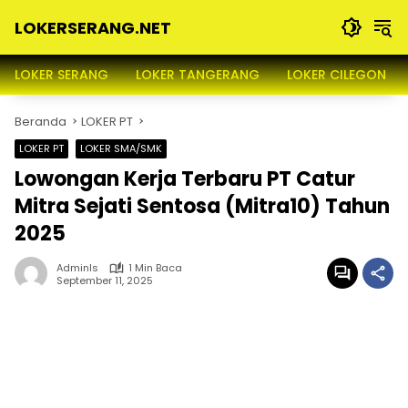
Langsung
LOKERSERANG.NET
ke
konten
Info
Lowongan
LOKER SERANG
LOKER TANGERANG
LOKER CILEGON
Kerja
Serang
Beranda
LOKER PT
dan
Sekitarnya
LOKER PT
LOKER SMA/SMK
Lowongan Kerja Terbaru PT Catur
Mitra Sejati Sentosa (Mitra10) Tahun
2025
Adminls
1 Min Baca
September 11, 2025