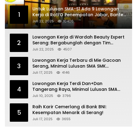
Untuk Lulusan SMA-S1 Ada 9 Lowongan
1
Kerja di Roti’O Penempatan Jabar, Banten
dan Jakarta
Juli 22, 2025
10406
Lowongan Kerja di Wardah Beauty Expert
2
Serang: Bergabunglah dengan Tim
Kecantikan
Juli 22, 2025
4507
Lowongan Kerja Terbaru di Mie Gacoan
3
Serang, Minimal Lulusan SMA SMK
Sederajat
Juli 17, 2025
4146
Lowongan Kerja Terdi Dan+Dan
4
Tangerang Raya, Minimal Lulusan SMA
SMK
Juli 10, 2025
3796
Raih Karir Cemerlang di Bank BNI:
5
Kesempatan Menarik di Serang!
Juli 17, 2025
3655