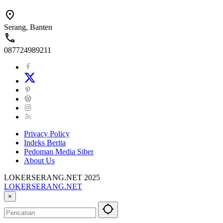
Serang, Banten
087724989211
Privacy Policy
Indeks Berita
Pedoman Media Siber
About Us
LOKERSERANG.NET 2025
LOKERSERANG.NET
Info
×
Lowongan
Kerja
Serang