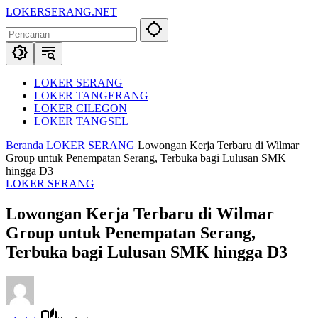
Langsung
LOKERSERANG.NET
ke
Info
konten
Lowongan
Kerja
Serang
dan
LOKER SERANG
Sekitarnya
LOKER TANGERANG
LOKER CILEGON
LOKER TANGSEL
Beranda
LOKER SERANG
Lowongan Kerja Terbaru di Wilmar
Group untuk Penempatan Serang, Terbuka bagi Lulusan SMK
hingga D3
LOKER SERANG
Lowongan Kerja Terbaru di Wilmar
Group untuk Penempatan Serang,
Terbuka bagi Lulusan SMK hingga D3