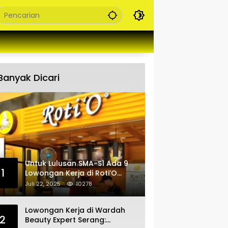
Banyak Dicari
Untuk Lulusan SMA-S1 Ada 9
1
Lowongan Kerja di Roti’O
Penempatan Jabar, Banten
Juli 22, 2025
10278
dan Jakarta
Lowongan Kerja di Wardah
2
Beauty Expert Serang: