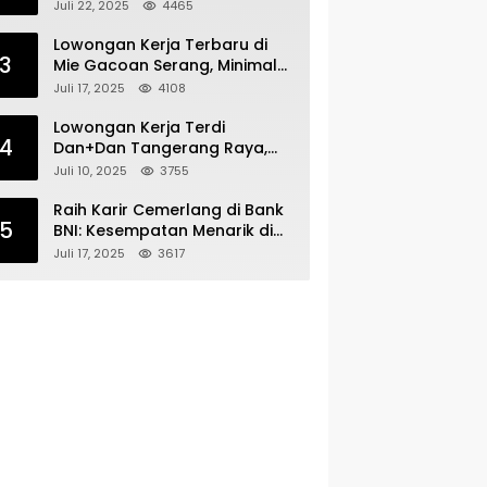
Bergabunglah dengan Tim
Juli 22, 2025
4465
Kecantikan
Lowongan Kerja Terbaru di
3
Mie Gacoan Serang, Minimal
Lulusan SMA SMK Sederajat
Juli 17, 2025
4108
Lowongan Kerja Terdi
4
Dan+Dan Tangerang Raya,
Minimal Lulusan SMA SMK
Juli 10, 2025
3755
Raih Karir Cemerlang di Bank
5
BNI: Kesempatan Menarik di
Serang!
Juli 17, 2025
3617