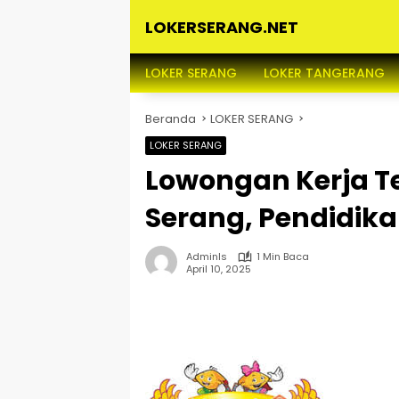
Langsung
LOKERSERANG.NET
ke
konten
Info
Lowongan
LOKER SERANG
LOKER TANGERANG
Kerja
Serang
Beranda
LOKER SERANG
dan
Sekitarnya
LOKER SERANG
Lowongan Kerja T
Serang, Pendidik
Adminls
1 Min Baca
April 10, 2025