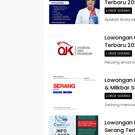
Terbaru 20
LOKER SERANG
Apakah Anda seo
Lowongan 
Terbaru 20
LOKER SERANG
Peluang emas b
Lowongan K
& Milkbar 
LOKER SERANG
Sedang mencari p
Lowongan K
Serang Ter