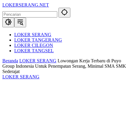
Langsung
LOKERSERANG.NET
ke
Info
konten
Lowongan
Kerja
Serang
dan
LOKER SERANG
Sekitarnya
LOKER TANGERANG
LOKER CILEGON
LOKER TANGSEL
Beranda
LOKER SERANG
Lowongan Kerja Terbaru di Puyo
Group Indonesia Untuk Penempatan Serang, Minimal SMA SMK
Sederajat
LOKER SERANG