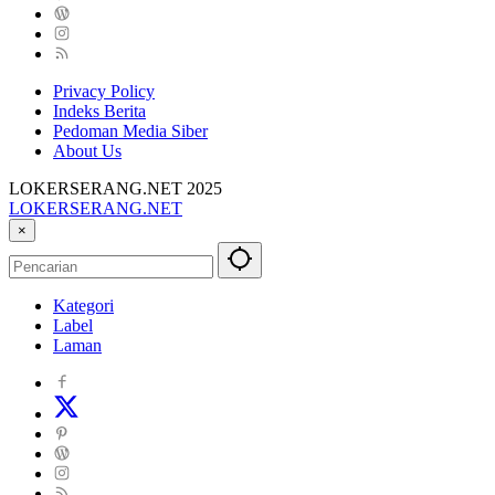
Privacy Policy
Indeks Berita
Pedoman Media Siber
About Us
LOKERSERANG.NET 2025
LOKERSERANG.NET
Info
×
Lowongan
Kerja
Serang
Kategori
dan
Label
Sekitarnya
Laman