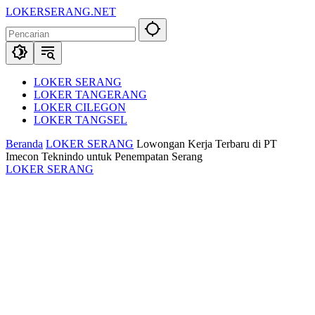
Langsung
LOKERSERANG.NET
ke
Info
konten
Lowongan
Kerja
Serang
dan
LOKER SERANG
Sekitarnya
LOKER TANGERANG
LOKER CILEGON
LOKER TANGSEL
Beranda
LOKER SERANG
Lowongan Kerja Terbaru di PT
Imecon Teknindo untuk Penempatan Serang
LOKER SERANG