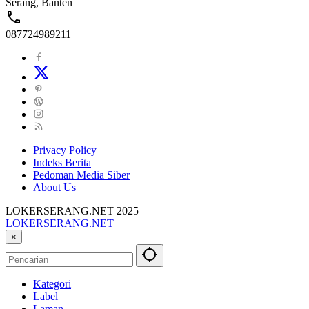
Serang, Banten
087724989211
Privacy Policy
Indeks Berita
Pedoman Media Siber
About Us
LOKERSERANG.NET 2025
LOKERSERANG.NET
Info
×
Lowongan
Kerja
Serang
Kategori
dan
Label
Sekitarnya
Laman