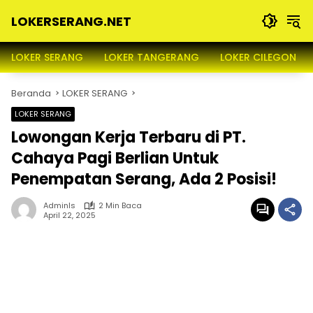
Langsung
LOKERSERANG.NET
ke
konten
Info
Lowongan
LOKER SERANG
LOKER TANGERANG
LOKER CILEGON
Kerja
Serang
Beranda
LOKER SERANG
dan
Sekitarnya
LOKER SERANG
Lowongan Kerja Terbaru di PT.
Cahaya Pagi Berlian Untuk
Penempatan Serang, Ada 2 Posisi!
Adminls
2 Min Baca
April 22, 2025