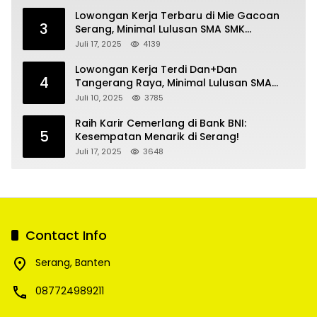
Lowongan Kerja Terbaru di Mie Gacoan
3
Serang, Minimal Lulusan SMA SMK
Sederajat
Juli 17, 2025
4139
Lowongan Kerja Terdi Dan+Dan
4
Tangerang Raya, Minimal Lulusan SMA
SMK
Juli 10, 2025
3785
Raih Karir Cemerlang di Bank BNI:
5
Kesempatan Menarik di Serang!
Juli 17, 2025
3648
Contact Info
Serang, Banten
087724989211