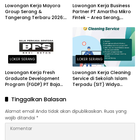
Lowongan Kerja Mayora
Lowongan Kerja Business
Group Serang &
Partner PT Amartha Mikro
Tangerang Terbaru 2026:
Fintek – Area Serang,
Posisi Logistic Supervisor
Kasemen, Purwakarta,
dan Finance Section Head
Petir, Cikande Terbaru
2026
LOKER SERANG
LOKER SERANG
Lowongan Kerja Fresh
Lowongan Kerja Cleaning
Graduate Development
Service di Sekolah Islam
Program (FGDP) PT Baja
Terpadu (SIT) Widya
Perkasa Sentosa Serang
Cendekia Serang Terbaru
2026
2026
Tinggalkan Balasan
Alamat email Anda tidak akan dipublikasikan.
Ruas yang
wajib ditandai
*