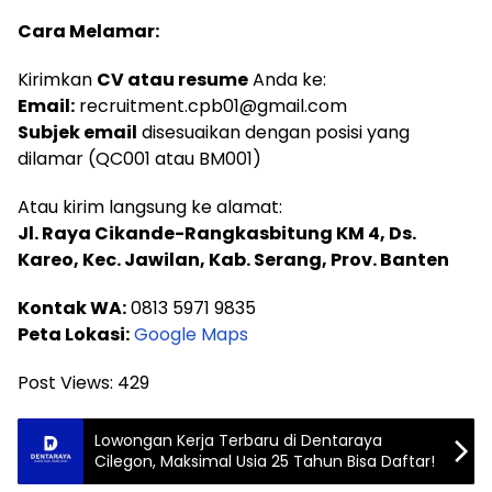
Cara Melamar:
Kirimkan
CV atau resume
Anda ke:
Email:
recruitment.cpb01@gmail.com
Subjek email
disesuaikan dengan posisi yang
dilamar (QC001 atau BM001)
Atau kirim langsung ke alamat:
Jl. Raya Cikande-Rangkasbitung KM 4, Ds.
Kareo, Kec. Jawilan, Kab. Serang, Prov. Banten
Kontak WA:
0813 5971 9835
Peta Lokasi:
Google Maps
Post Views:
429
Lowongan Kerja Terbaru di Dentaraya
Cilegon, Maksimal Usia 25 Tahun Bisa Daftar!