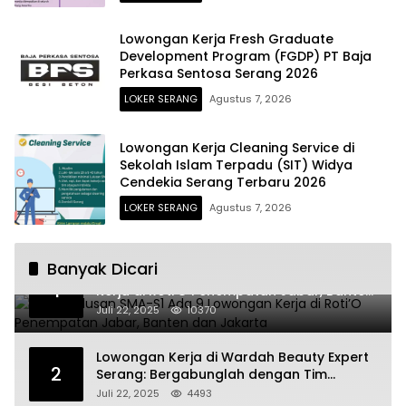
Lowongan Kerja Fresh Graduate
Development Program (FGDP) PT Baja
Perkasa Sentosa Serang 2026
LOKER SERANG
Agustus 7, 2026
Lowongan Kerja Cleaning Service di
Sekolah Islam Terpadu (SIT) Widya
Cendekia Serang Terbaru 2026
LOKER SERANG
Agustus 7, 2026
Banyak Dicari
Untuk Lulusan SMA-S1 Ada 9 Lowongan
1
Kerja di Roti’O Penempatan Jabar, Banten
dan Jakarta
Juli 22, 2025
10370
Lowongan Kerja di Wardah Beauty Expert
2
Serang: Bergabunglah dengan Tim
Kecantikan
Juli 22, 2025
4493