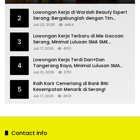
Lowongan Kerja di Wardah Beauty Expert
2
Serang: Bergabunglah dengan Tim
Kecantikan
Juli 22, 2025
4464
Lowongan Kerja Terbaru di Mie Gacoan
3
Serang, Minimal Lulusan SMA SMK
Sederajat
Juli 17, 2025
4103
Lowongan Kerja Terdi Dan+Dan
4
Tangerang Raya, Minimal Lulusan SMA
SMK
Juli 10, 2025
3751
Raih Karir Cemerlang di Bank BNI:
5
Kesempatan Menarik di Serang!
Juli 17, 2025
3612
Contact Info