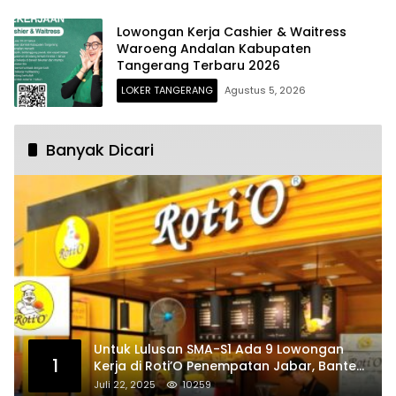
Lowongan Kerja Cashier & Waitress
Waroeng Andalan Kabupaten
Tangerang Terbaru 2026
LOKER TANGERANG
Agustus 5, 2026
Banyak Dicari
Untuk Lulusan SMA-S1 Ada 9 Lowongan
1
Kerja di Roti’O Penempatan Jabar, Banten
dan Jakarta
Juli 22, 2025
10259