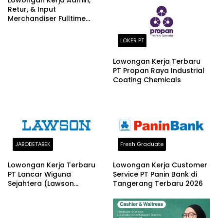
Lowongan Kerja Admin,
Retur, & Input
Merchandiser Fulltime
Vintage Vibes Tangerang
Terbaru 2026
LOKER PT
Lowongan Kerja Terbaru
PT Propan Raya Industrial
Coating Chemicals
JABODETABEK
Fresh Graduate
Lowongan Kerja Terbaru
Lowongan Kerja Customer
PT Lancar Wiguna
Service PT Panin Bank di
Sejahtera (Lawson
Tangerang Terbaru 2026
Indonesia)