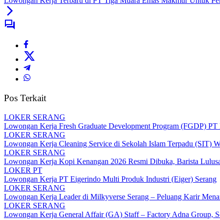
Lowongan Kerja Terbaru di PT Tiga Muara Emas Makmur Untuk Pe
Pos Terkait
LOKER SERANG
Lowongan Kerja Fresh Graduate Development Program (FGDP) PT B
LOKER SERANG
Lowongan Kerja Cleaning Service di Sekolah Islam Terpadu (SIT) 
LOKER SERANG
Lowongan Kerja Kopi Kenangan 2026 Resmi Dibuka, Barista Lulus
LOKER PT
Lowongan Kerja PT Eigerindo Multi Produk Industri (Eiger) Serang
LOKER SERANG
Lowongan Kerja Leader di Milkyverse Serang – Peluang Karir Mena
LOKER SERANG
Lowongan Kerja General Affair (GA) Staff – Factory Adna Group, S