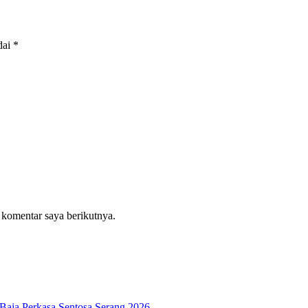
dai
*
 komentar saya berikutnya.
aja Perkasa Sentosa Serang 2026