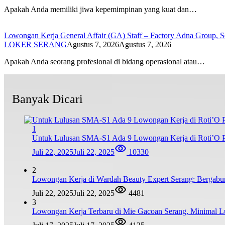
Apakah Anda memiliki jiwa kepemimpinan yang kuat dan…
Lowongan Kerja General Affair (GA) Staff – Factory Adna Group, S
LOKER SERANG
Agustus 7, 2026
Agustus 7, 2026
Apakah Anda seorang profesional di bidang operasional atau…
Banyak Dicari
1
Untuk Lulusan SMA-S1 Ada 9 Lowongan Kerja di Roti’O Pe
Juli 22, 2025
Juli 22, 2025
10330
2
Lowongan Kerja di Wardah Beauty Expert Serang: Bergabu
Juli 22, 2025
Juli 22, 2025
4481
3
Lowongan Kerja Terbaru di Mie Gacoan Serang, Minimal 