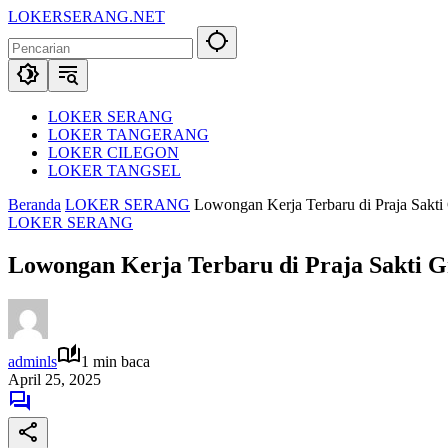
Langsung
LOKERSERANG.NET
ke
Info
konten
Lowongan
Kerja
Serang
dan
LOKER SERANG
Sekitarnya
LOKER TANGERANG
LOKER CILEGON
LOKER TANGSEL
Beranda
LOKER SERANG
Lowongan Kerja Terbaru di Praja Sakt
LOKER SERANG
Lowongan Kerja Terbaru di Praja Sakti 
adminls
1 min baca
April 25, 2025