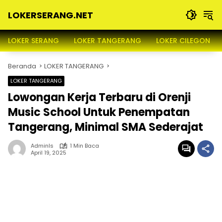
Langsung
LOKERSERANG.NET
ke
konten
Info
Lowongan
LOKER SERANG
LOKER TANGERANG
LOKER CILEGON
Kerja
Serang
Beranda
LOKER TANGERANG
dan
Sekitarnya
LOKER TANGERANG
Lowongan Kerja Terbaru di Orenji
Music School Untuk Penempatan
Tangerang, Minimal SMA Sederajat
Adminls
1 Min Baca
April 19, 2025