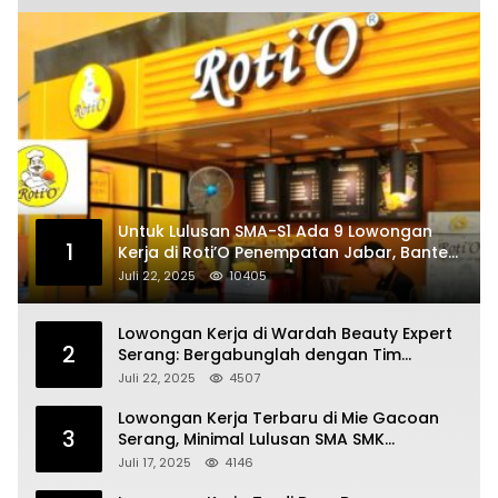
Untuk Lulusan SMA-S1 Ada 9 Lowongan
1
Kerja di Roti’O Penempatan Jabar, Banten
dan Jakarta
Juli 22, 2025
10405
Lowongan Kerja di Wardah Beauty Expert
2
Serang: Bergabunglah dengan Tim
Kecantikan
Juli 22, 2025
4507
Lowongan Kerja Terbaru di Mie Gacoan
3
Serang, Minimal Lulusan SMA SMK
Sederajat
Juli 17, 2025
4146