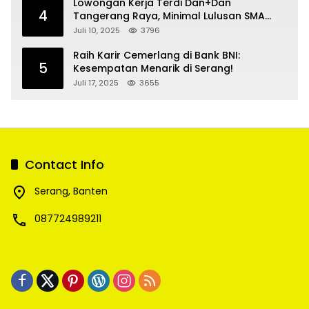
Lowongan Kerja Terdi Dan+Dan
4
Tangerang Raya, Minimal Lulusan SMA
SMK
Juli 10, 2025
3796
Raih Karir Cemerlang di Bank BNI:
5
Kesempatan Menarik di Serang!
Juli 17, 2025
3655
Contact Info
Serang, Banten
087724989211