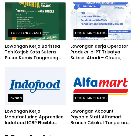
LOKER TANGERANG
LOKER TANGERANG
Lowongan Kerja Baristea
Lowongan Kerja Operator
Teh Kotjok Kota Sutera
Produksi di PT Trisatya
Pasar Kamis Tangerang
Sukses Abadi – Cikupa,
Terbaru 2026
Tangerang Terbaru 2026
jakarta
LOKER TANGERANG
Lowongan Kerja
Lowongan Account
Manufacturing Apprentice
Payable Staff Alfamart
Indofood ICBP Flexible
Branch Cikokol Tangerang
Packaging Jakarta dan
2026
Tangerang 2026