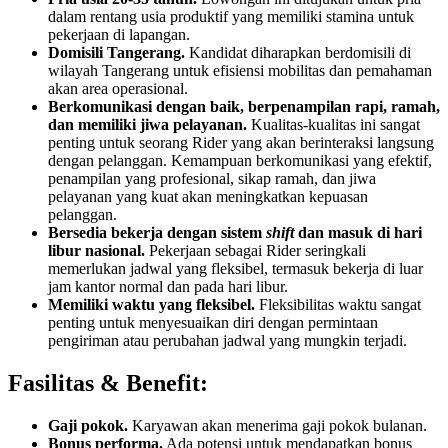
dalam rentang usia produktif yang memiliki stamina untuk
pekerjaan di lapangan.
Domisili Tangerang.
Kandidat diharapkan berdomisili di
wilayah Tangerang untuk efisiensi mobilitas dan pemahaman
akan area operasional.
Berkomunikasi dengan baik, berpenampilan rapi, ramah,
dan memiliki jiwa pelayanan.
Kualitas-kualitas ini sangat
penting untuk seorang Rider yang akan berinteraksi langsung
dengan pelanggan. Kemampuan berkomunikasi yang efektif,
penampilan yang profesional, sikap ramah, dan jiwa
pelayanan yang kuat akan meningkatkan kepuasan
pelanggan.
Bersedia bekerja dengan sistem
shift
dan masuk di hari
libur nasional.
Pekerjaan sebagai Rider seringkali
memerlukan jadwal yang fleksibel, termasuk bekerja di luar
jam kantor normal dan pada hari libur.
Memiliki waktu yang fleksibel.
Fleksibilitas waktu sangat
penting untuk menyesuaikan diri dengan permintaan
pengiriman atau perubahan jadwal yang mungkin terjadi.
Fasilitas & Benefit:
Gaji pokok.
Karyawan akan menerima gaji pokok bulanan.
Bonus performa.
Ada potensi untuk mendapatkan bonus