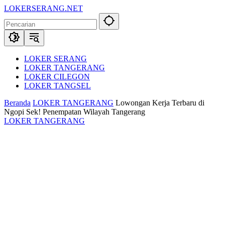
Langsung
LOKERSERANG.NET
ke
Info
konten
Lowongan
Kerja
Serang
dan
LOKER SERANG
Sekitarnya
LOKER TANGERANG
LOKER CILEGON
LOKER TANGSEL
Beranda
LOKER TANGERANG
Lowongan Kerja Terbaru di
Ngopi Sek! Penempatan Wilayah Tangerang
LOKER TANGERANG