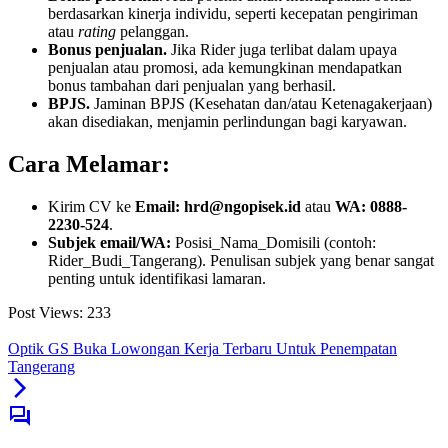
berdasarkan kinerja individu, seperti kecepatan pengiriman
atau
rating
pelanggan.
Bonus penjualan.
Jika Rider juga terlibat dalam upaya
penjualan atau promosi, ada kemungkinan mendapatkan
bonus tambahan dari penjualan yang berhasil.
BPJS.
Jaminan BPJS (Kesehatan dan/atau Ketenagakerjaan)
akan disediakan, menjamin perlindungan bagi karyawan.
Cara Melamar:
Kirim CV ke
Email: hrd@ngopisek.id
atau
WA: 0888-
2230-524
.
Subjek email/WA:
Posisi_Nama_Domisili (contoh:
Rider_Budi_Tangerang). Penulisan subjek yang benar sangat
penting untuk identifikasi lamaran.
Post Views:
233
Optik GS Buka Lowongan Kerja Terbaru Untuk Penempatan
Tangerang