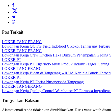
Pos Terkait
LOKER TANGERANG
Lowongan Kerja QC FG Field Indofood Cikokol Tangerang Terbaru 2
LOKER TANGERANG
Lowongan Kerja Crew Kitchen Haka Dimsum Penempatan Gading Se
LOKER PT
Lowongan Kerja PT Eigerindo Multi Produk Industri (Eiger) Serang
LOKER TANGERANG
Lowongan Kerja Bidan di Tangerang – RSIA Karunia Bunda Terbar
LOKER PT
Lowongan Kerja PT Forisa Nusapersada Tangerang
LOKER TANGERANG
Lowongan Kerja Quality Control Warehouse PT Formosa Ingredient 
Tinggalkan Balasan
Alamat email Anda tidak akan dipublikasikan.
Ruas yang wajib ditan