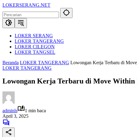
Langsung
LOKERSERANG.NET
ke
Info
konten
Lowongan
Kerja
Serang
dan
LOKER SERANG
Sekitarnya
LOKER TANGERANG
LOKER CILEGON
LOKER TANGSEL
Beranda
LOKER TANGERANG
Lowongan Kerja Terbaru di Move
LOKER TANGERANG
Lowongan Kerja Terbaru di Move Within 
adminls
1 min baca
April 3, 2025