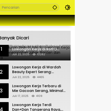
Banyak Dicari
Untuk Lulusan SMA-S1 Ada 9
1
Lowongan Kerja di Roti’O
Penempatan Jabar, Banten
Juli 22, 2025
10282
dan Jakarta
Lowongan Kerja di Wardah
2
Beauty Expert Serang:
Bergabunglah dengan Tim
Juli 22, 2025
4465
Kecantikan
Lowongan Kerja Terbaru di
3
Mie Gacoan Serang, Minimal
Lulusan SMA SMK Sederajat
Juli 17, 2025
4109
Lowongan Kerja Terdi
4
Dan+Dan Tangerang Raya,