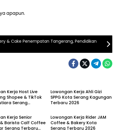
aya apapun.
ery & Cake Penempatan Tangerang, Pendidikan
SERANG
LOKER SERANG
n Kerja Host Live
Lowongan Kerja Ahli Gizi
ing Shopee & TikTok
SPPG Kota Serang Kagungan
tiara Serang
Terbaru 2026
SERANG
LOKER SERANG
u 2026
n Kerja Senior
Lowongan Kerja Rider JAM
 & Barista Calf Coffee
Coffee & Bakery Kota
ar Serang Terbaru
Serang Terbaru 2026