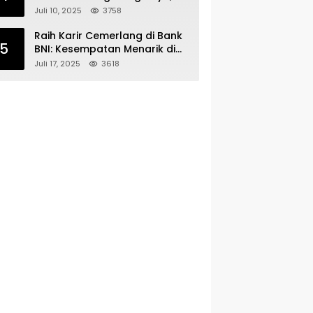
Minimal Lulusan SMA SMK
Juli 10, 2025
3758
Raih Karir Cemerlang di Bank
5
BNI: Kesempatan Menarik di
Serang!
Juli 17, 2025
3618