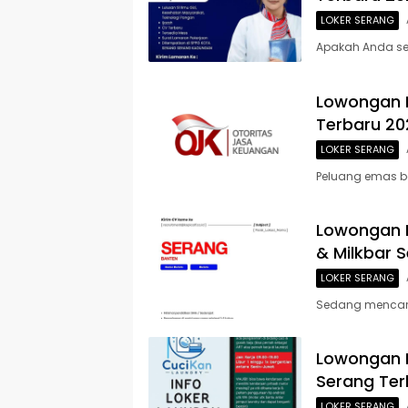
LOKER SERANG
Apakah Anda seo
Lowongan 
Terbaru 20
LOKER SERANG
Peluang emas b
Lowongan K
& Milkbar 
LOKER SERANG
Sedang mencari p
Lowongan K
Serang Ter
LOKER SERANG