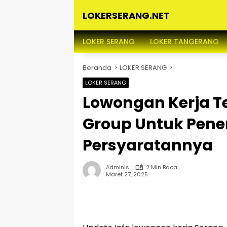
Langsung
LOKERSERANG.NET
ke
konten
Info
Lowongan
LOKER SERANG
LOKER TANGERANG
Kerja
Serang
Beranda
LOKER SERANG
dan
Sekitarnya
LOKER SERANG
Lowongan Kerja T
Group Untuk Pene
Persyaratannya
Adminls
2 Min Baca
Maret 27, 2025