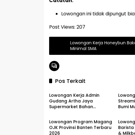
Catatan:
Lowongan ini tidak dipungut bi
Post Views:
207
Lowongan Kerja Honeybun Bak
Minimal SMA
Pos Terkait
LOKER SERANG
LOKER 
Lowongan Kerja Admin
Lowonga
Gudang Artha Jaya
Stream
Supermarket Bahan
Bumi Mu
LOKER SERANG
LOKER 
Bangunan Kota Serang
Terbar
Terbaru 2026
Lowongan Program Magang
Lowonga
OJK Provinsi Banten Terbaru
Barista
2026
& Milkb