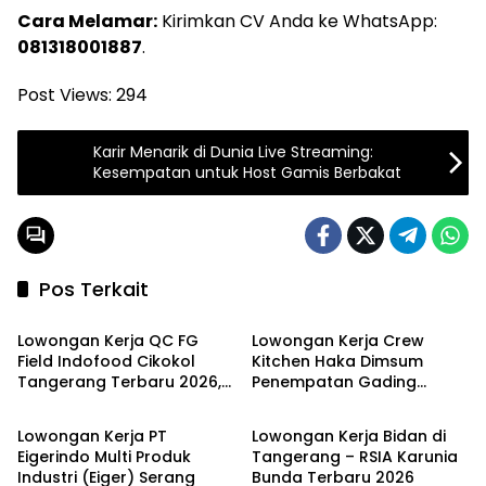
Cara Melamar:
Kirimkan CV Anda ke WhatsApp:
081318001887
.
Post Views:
294
Karir Menarik di Dunia Live Streaming:
Kesempatan untuk Host Gamis Berbakat
Pos Terkait
LOKER TANGERANG
LOKER TANGERANG
Lowongan Kerja QC FG
Lowongan Kerja Crew
Field Indofood Cikokol
Kitchen Haka Dimsum
Tangerang Terbaru 2026,
Penempatan Gading
LOKER PT
LOKER TANGERANG
Fresh Graduate Bisa
Serpong dan Alam Sutera
Daftar!
Terbaru Agustus 2026
Lowongan Kerja PT
Lowongan Kerja Bidan di
Eigerindo Multi Produk
Tangerang – RSIA Karunia
Industri (Eiger) Serang
Bunda Terbaru 2026
LOKER PT
LOKER TANGERANG