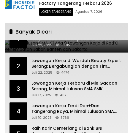
Factory Tangerang Terbaru 2026
LOKER TANGERANG
Agustus 7, 2026
Banyak Dicari
Untuk Lulusan SMA-S1 Ada 9 Lowongan
1
Kerja di Roti’O Penempatan Jabar, Banten
dan Jakarta
Juli 22, 2025
10315
Lowongan Kerja di Wardah Beauty Expert
2
Serang: Bergabunglah dengan Tim
Kecantikan
Juli 22, 2025
4474
Lowongan Kerja Terbaru di Mie Gacoan
3
Serang, Minimal Lulusan SMA SMK
Sederajat
Juli 17, 2025
4117
Lowongan Kerja Terdi Dan+Dan
4
Tangerang Raya, Minimal Lulusan SMA
SMK
Juli 10, 2025
3766
Raih Karir Cemerlang di Bank BNI: