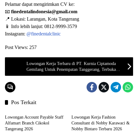
Pelamar dapat mengirimkan CV ke:
📧
finedentalindonesia@gmail.com
📍 Lokasi: Larangan, Kota Tangerang
📱 Info lebih lanjut: 0812-9999-3579
Instagram:
@finedentalclinic
Post Views:
257
Lowongan Kerja Terbaru di PT. Kurnia Ciptamoda
Gemilang Untuk Penempatan Tanggerang, Terbuka
bagi Lulusan SMA SMK
Pos Terkait
LOKER TANGERANG
LOKER TANGERANG
Lowongan Account Payable Staff
Lowongan Kerja Fashion
Alfamart Branch Cikokol
Consultant di Nobby Karawaci &
Tangerang 2026
Nobby Bintaro Terbaru 2026
LOKER TANGERANG
LOKER TANGERANG