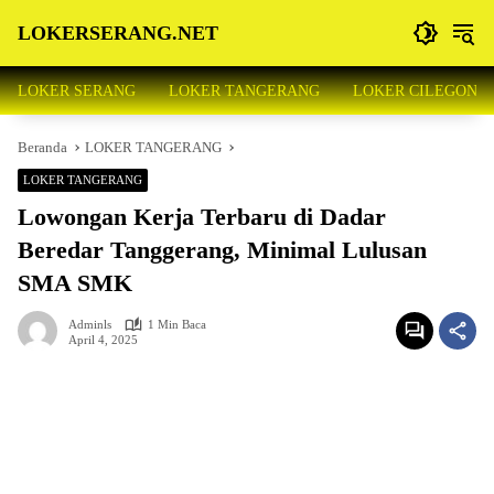
Langsung
LOKERSERANG.NET
ke
konten
Info
Lowongan
LOKER SERANG
LOKER TANGERANG
LOKER CILEGON
Kerja
Serang
Beranda
LOKER TANGERANG
dan
Sekitarnya
LOKER TANGERANG
Lowongan Kerja Terbaru di Dadar
Beredar Tanggerang, Minimal Lulusan
SMA SMK
Adminls
1 Min Baca
April 4, 2025