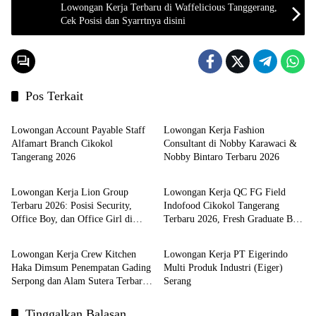
Lowongan Kerja Terbaru di Waffelicious Tanggerang,
Cek Posisi dan Syarrtnya disini
Pos Terkait
LOKER TANGERANG
LOKER TANGERANG
Lowongan Account Payable Staff
Lowongan Kerja Fashion
Alfamart Branch Cikokol
Consultant di Nobby Karawaci &
Tangerang 2026
Nobby Bintaro Terbaru 2026
LOKER TANGERANG
LOKER TANGERANG
Lowongan Kerja Lion Group
Lowongan Kerja QC FG Field
Terbaru 2026: Posisi Security,
Indofood Cikokol Tangerang
Office Boy, dan Office Girl di
Terbaru 2026, Fresh Graduate Bisa
LOKER TANGERANG
LOKER PT
Tangerang
Daftar!
Lowongan Kerja Crew Kitchen
Lowongan Kerja PT Eigerindo
Haka Dimsum Penempatan Gading
Multi Produk Industri (Eiger)
Serpong dan Alam Sutera Terbaru
Serang
Agustus 2026
Tinggalkan Balasan