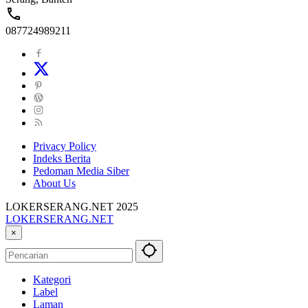
087724989211
Privacy Policy
Indeks Berita
Pedoman Media Siber
About Us
LOKERSERANG.NET 2025
LOKERSERANG.NET
Info
×
Lowongan
Kerja
Serang
Kategori
dan
Label
Sekitarnya
Laman