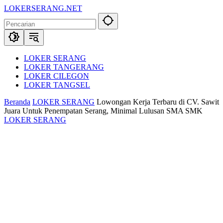
Langsung
LOKERSERANG.NET
ke
Info
konten
Lowongan
Kerja
Serang
dan
LOKER SERANG
Sekitarnya
LOKER TANGERANG
LOKER CILEGON
LOKER TANGSEL
Beranda
LOKER SERANG
Lowongan Kerja Terbaru di CV. Sawit
Juara Untuk Penempatan Serang, Minimal Lulusan SMA SMK
LOKER SERANG