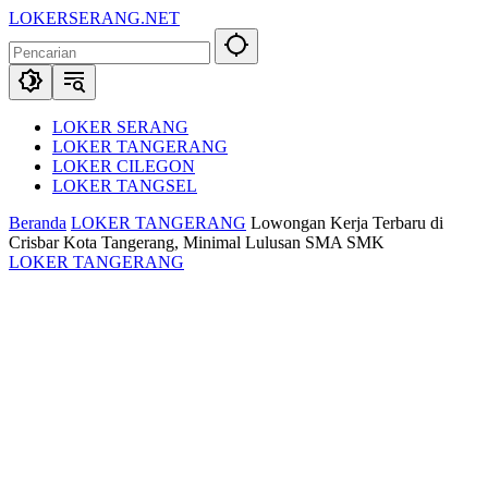
Langsung
LOKERSERANG.NET
ke
Info
konten
Lowongan
Kerja
Serang
dan
LOKER SERANG
Sekitarnya
LOKER TANGERANG
LOKER CILEGON
LOKER TANGSEL
Beranda
LOKER TANGERANG
Lowongan Kerja Terbaru di
Crisbar Kota Tangerang, Minimal Lulusan SMA SMK
LOKER TANGERANG