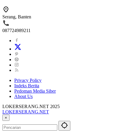
Serang, Banten
087724989211
Privacy Policy
Indeks Berita
Pedoman Media Siber
About Us
LOKERSERANG.NET 2025
LOKERSERANG.NET
Info
×
Lowongan
Kerja
Serang