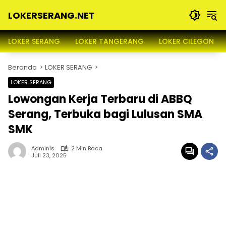
Langsung
LOKERSERANG.NET
ke
konten
Info
Lowongan
LOKER SERANG
LOKER TANGERANG
LOKER CILEGON
Kerja
Serang
Beranda
LOKER SERANG
dan
Sekitarnya
LOKER SERANG
Lowongan Kerja Terbaru di ABBQ
Serang, Terbuka bagi Lulusan SMA
SMK
Adminls
2 Min Baca
Juli 23, 2025