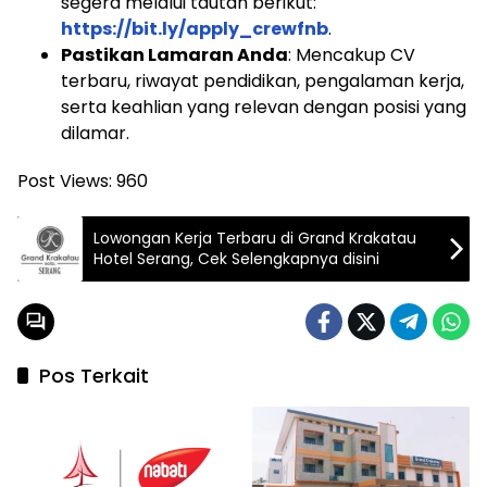
segera melalui tautan berikut:
https://bit.ly/apply_crewfnb
.
Pastikan Lamaran Anda
: Mencakup CV
terbaru, riwayat pendidikan, pengalaman kerja,
serta keahlian yang relevan dengan posisi yang
dilamar.
Post Views:
960
Lowongan Kerja Terbaru di Grand Krakatau
Hotel Serang, Cek Selengkapnya disini
Pos Terkait