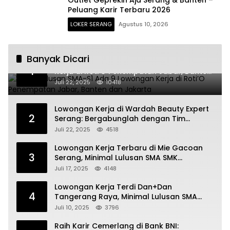
Peluang Karir Terbaru 2026
LOKER SERANG
Agustus 10, 2026
Banyak Dicari
Untuk Lulusan SMA-S1 Ada 9 Lowongan
1
Kerja di Roti’O Penempatan Jabar, Banten
dan Jakarta
Juli 22, 2025
10418
Lowongan Kerja di Wardah Beauty Expert
2
Serang: Bergabunglah dengan Tim
Kecantikan
Juli 22, 2025
4518
Lowongan Kerja Terbaru di Mie Gacoan
3
Serang, Minimal Lulusan SMA SMK
Sederajat
Juli 17, 2025
4148
Lowongan Kerja Terdi Dan+Dan
4
Tangerang Raya, Minimal Lulusan SMA
SMK
Juli 10, 2025
3796
Raih Karir Cemerlang di Bank BNI: