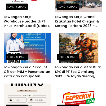
LOKER SERANG
LOKER SERANG
Lowongan Kerja
Lowongan Kerja Grand
Warehouse Leader di PT
Krakatau Hotel Cilegon &
Pinus Merah Abadi (Nabati
Serang Terbaru 2026 –
Group) – Wilayah Banten
Posisi Admin Warehouse,
(Serang Barat) Terbaru
Desain Grafis, Sales
2026
Marketing, & Manager
Operasional
LOKER SERANG
LOKER SERANG
Lowongan Kerja Account
Lowongan Kerja Mitra Kurir
Officer PNM – Penempatan
SPX di PT Esa Gemilang
Kota dan Kabupaten
Sakti – Wilayah Serang,
Serang Terbaru 2026
Cilegon, Lebak, dan
Pandeglang 2026