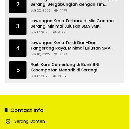
2
Serang: Bergabunglah dengan Tim
Kecantikan
Juli 22, 2025
4479
Lowongan Kerja Terbaru di Mie Gacoan
3
Serang, Minimal Lulusan SMA SMK
Sederajat
Juli 17, 2025
4122
Lowongan Kerja Terdi Dan+Dan
4
Tangerang Raya, Minimal Lulusan SMA
SMK
Juli 10, 2025
3768
Raih Karir Cemerlang di Bank BNI:
5
Kesempatan Menarik di Serang!
Juli 17, 2025
3632
Contact Info
Serang, Banten