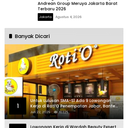
Andrean Group Meruya Jakarta Barat
Terbaru 2026
Jakarta
Agustus 4, 2026
Banyak Dicari
Untuk Lulusan SMA-S1 Ada 9 Lowongan
1
Kerja di Roti’O Penempatan Jabar, Banten
dan Jakarta
Juli 22, 2025
10325
Lowongan Kerja di Wardah Beauty Expert