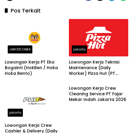
Pos Terkait
JABODETABEK
jakarta
Lowongan Kerja PT Eka
Lowongan Kerja Teknisi
Bogainti (HokBen / Hoka
Maintenance (Daily
Hoka Bento)
Worker) Pizza Hut (PT
jakarta
Sarimelati Kencana Tbk) di
Jakarta dan Bekasi 2026
Lowongan Kerja Crew
Cleaning Service PT Fajar
Mekar Indah Jakarta 2026
jakarta
Lowongan Kerja Crew
Cashier & Delivery (Daily