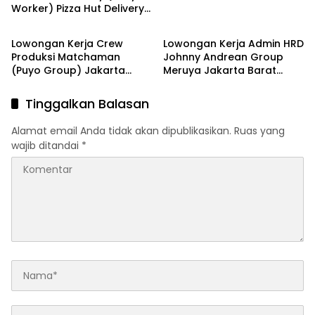
Worker) Pizza Hut Delivery
jakarta
jakarta
(PHD) Jakarta Terbaru
2026
Lowongan Kerja Crew
Lowongan Kerja Admin HRD
Produksi Matchaman
Johnny Andrean Group
(Puyo Group) Jakarta
Meruya Jakarta Barat
Selatan Terbaru 2026
Terbaru 2026
Tinggalkan Balasan
Alamat email Anda tidak akan dipublikasikan.
Ruas yang
wajib ditandai
*