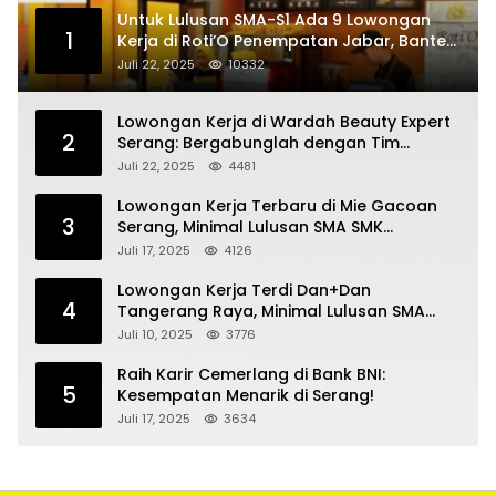
Untuk Lulusan SMA-S1 Ada 9 Lowongan
1
Kerja di Roti’O Penempatan Jabar, Banten
dan Jakarta
Juli 22, 2025
10332
Lowongan Kerja di Wardah Beauty Expert
2
Serang: Bergabunglah dengan Tim
Kecantikan
Juli 22, 2025
4481
Lowongan Kerja Terbaru di Mie Gacoan
3
Serang, Minimal Lulusan SMA SMK
Sederajat
Juli 17, 2025
4126
Lowongan Kerja Terdi Dan+Dan
4
Tangerang Raya, Minimal Lulusan SMA
SMK
Juli 10, 2025
3776
Raih Karir Cemerlang di Bank BNI:
5
Kesempatan Menarik di Serang!
Juli 17, 2025
3634