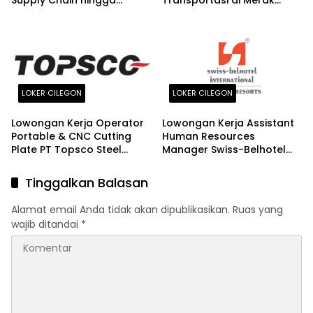
Supply Chain hingga
Transportasi di Merak
Crystallizer Operator
Cilegon 2026
LOKER CILEGON
LOKER CILEGON
Lowongan Kerja Operator
Lowongan Kerja Assistant
Portable & CNC Cutting
Human Resources
Plate PT Topsco Steel
Manager Swiss-Belhotel
Utama di Cilegon 2026
International di Cilegon
2026
Tinggalkan Balasan
Alamat email Anda tidak akan dipublikasikan.
Ruas yang
wajib ditandai
*