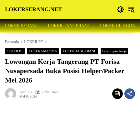
Langsung
LOKERSERANG.NET
ke
konten
Info
Lowongan
LOKER SERANG
LOKER TANGERANG
LOKER CILEGON
Kerja
Serang
Beranda
LOKER PT
dan
Sekitarnya
LOKER PT
LOKER SMA/SMK
LOKER TANGERANG
Lowongan Kerja
Lowongan Kerja Tangerang PT Forisa
Nusapersada Buka Posisi Helper/Packer
Mei 2026
Adminls
2 Min Baca
Mei 9, 2026