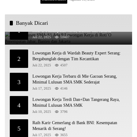
Banyak Dicari
Untuk Lulusan SMA-S1 Ada 9 Lowongan Kerja di
1
Roti’O Penempatan Jabar, Banten dan Jakarta
Juli 22, 2025
10407
Lowongan Kerja di Wardah Beauty Expert Serang:
2
Bergabunglah dengan Tim Kecantikan
Juli 22, 2025
4507
Lowongan Kerja Terbaru di Mie Gacoan Serang,
3
Minimal Lulusan SMA SMK Sederajat
Juli 17, 2025
4146
Lowongan Kerja Terdi Dan+Dan Tangerang Raya,
4
Minimal Lulusan SMA SMK
Juli 10, 2025
3796
Raih Karir Cemerlang di Bank BNI: Kesempatan
5
Menarik di Serang!
Juli 17, 2025
3655