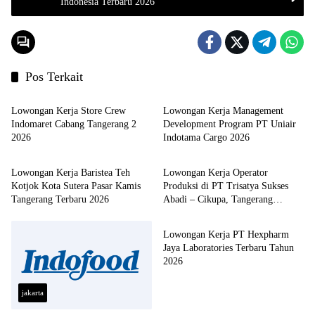
Indonesia Terbaru 2026
Pos Terkait
LOKER TANGERANG
LOKER TANGERANG
Lowongan Kerja Store Crew
Lowongan Kerja Management
Indomaret Cabang Tangerang 2
Development Program PT Uniair
2026
Indotama Cargo 2026
LOKER TANGERANG
LOKER TANGERANG
Lowongan Kerja Baristea Teh
Lowongan Kerja Operator
Kotjok Kota Sutera Pasar Kamis
Produksi di PT Trisatya Sukses
Tangerang Terbaru 2026
Abadi – Cikupa, Tangerang
JABODETABEK
Terbaru 2026
Lowongan Kerja PT Hexpharm
Jaya Laboratories Terbaru Tahun
2026
jakarta