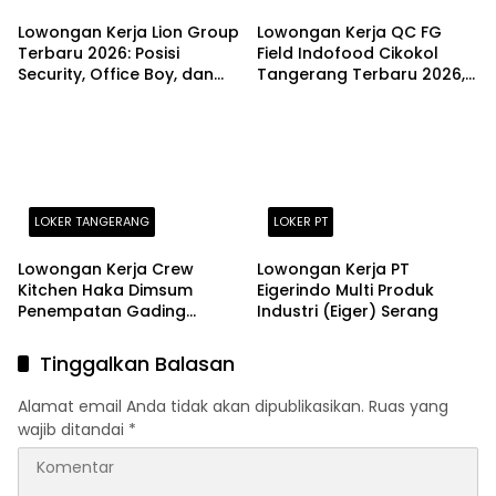
Lowongan Kerja Lion Group
Lowongan Kerja QC FG
Terbaru 2026: Posisi
Field Indofood Cikokol
Security, Office Boy, dan
Tangerang Terbaru 2026,
Office Girl di Tangerang
Fresh Graduate Bisa
Daftar!
LOKER TANGERANG
LOKER PT
Lowongan Kerja Crew
Lowongan Kerja PT
Kitchen Haka Dimsum
Eigerindo Multi Produk
Penempatan Gading
Industri (Eiger) Serang
Serpong dan Alam Sutera
Terbaru Agustus 2026
Tinggalkan Balasan
Alamat email Anda tidak akan dipublikasikan.
Ruas yang
wajib ditandai
*