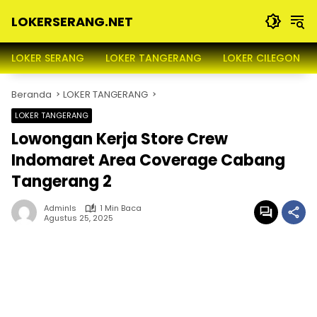
Langsung
LOKERSERANG.NET
ke
konten
Info
Lowongan
LOKER SERANG
LOKER TANGERANG
LOKER CILEGON
Kerja
Serang
Beranda
LOKER TANGERANG
dan
Sekitarnya
LOKER TANGERANG
Lowongan Kerja Store Crew
Indomaret Area Coverage Cabang
Tangerang 2
Adminls
1 Min Baca
Agustus 25, 2025