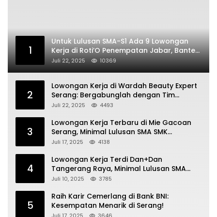
Untuk Lulusan SMA-S1 Ada 9 Lowongan
1
Kerja di Roti’O Penempatan Jabar, Banten
dan Jakarta
Juli 22, 2025
10369
Lowongan Kerja di Wardah Beauty Expert
2
Serang: Bergabunglah dengan Tim
Kecantikan
Juli 22, 2025
4493
Lowongan Kerja Terbaru di Mie Gacoan
3
Serang, Minimal Lulusan SMA SMK
Sederajat
Juli 17, 2025
4138
Lowongan Kerja Terdi Dan+Dan
4
Tangerang Raya, Minimal Lulusan SMA
SMK
Juli 10, 2025
3785
Raih Karir Cemerlang di Bank BNI:
5
Kesempatan Menarik di Serang!
Juli 17, 2025
3646