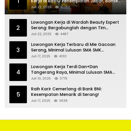
1
Kerja di Roti’O Penempatan Jabar, Banten
dan Jakarta
Juli 22, 2025
10350
Lowongan Kerja di Wardah Beauty Expert
2
Serang: Bergabunglah dengan Tim
Kecantikan
Juli 22, 2025
4487
Lowongan Kerja Terbaru di Mie Gacoan
3
Serang, Minimal Lulusan SMA SMK
Sederajat
Juli 17, 2025
4130
Lowongan Kerja Terdi Dan+Dan
4
Tangerang Raya, Minimal Lulusan SMA
SMK
Juli 10, 2025
3779
Raih Karir Cemerlang di Bank BNI:
5
Kesempatan Menarik di Serang!
Juli 17, 2025
3638