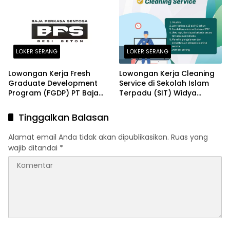
dan Finance Section Head
Petir, Cikande Terbaru
2026
LOKER SERANG
LOKER SERANG
Lowongan Kerja Fresh
Lowongan Kerja Cleaning
Graduate Development
Service di Sekolah Islam
Program (FGDP) PT Baja
Terpadu (SIT) Widya
Perkasa Sentosa Serang
Cendekia Serang Terbaru
2026
2026
Tinggalkan Balasan
Alamat email Anda tidak akan dipublikasikan.
Ruas yang
wajib ditandai
*