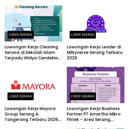
LOKER SERANG
LOKER SERANG
Lowongan Kerja Cleaning
Lowongan Kerja Leader di
Service di Sekolah Islam
Milkyverse Serang Terbaru
Terpadu Widya Cendekia
2026
Serang Terbaru 2026
LOKER SERANG
LOKER SERANG
Lowongan Kerja Mayora
Lowongan Kerja Business
Group Serang &
Partner PT Amartha Mikro
Tangerang Terbaru 2026:
Fintek – Area Serang,
Posisi Logistic Supervisor
Kasemen, Purwakarta,