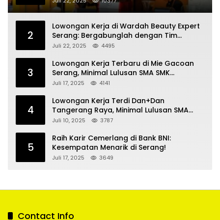
Juli 22, 2025
10377
Lowongan Kerja di Wardah Beauty Expert
2
Serang: Bergabunglah dengan Tim
Kecantikan
Juli 22, 2025
4495
Lowongan Kerja Terbaru di Mie Gacoan
3
Serang, Minimal Lulusan SMA SMK
Sederajat
Juli 17, 2025
4141
Lowongan Kerja Terdi Dan+Dan
4
Tangerang Raya, Minimal Lulusan SMA
SMK
Juli 10, 2025
3787
Raih Karir Cemerlang di Bank BNI:
5
Kesempatan Menarik di Serang!
Juli 17, 2025
3649
Contact Info