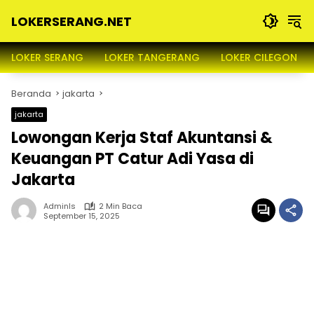
Langsung
LOKERSERANG.NET
ke
konten
Info
Lowongan
LOKER SERANG
LOKER TANGERANG
LOKER CILEGON
Kerja
Serang
Beranda
jakarta
dan
Sekitarnya
jakarta
Lowongan Kerja Staf Akuntansi &
Keuangan PT Catur Adi Yasa di
Jakarta
Adminls
2 Min Baca
September 15, 2025