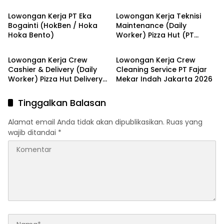
!!
Lowongan Kerja PT Eka
Lowongan Kerja Teknisi
Bogainti (HokBen / Hoka
Maintenance (Daily
Hoka Bento)
Worker) Pizza Hut (PT
jakarta
jakarta
Sarimelati Kencana Tbk) di
Jakarta dan Bekasi 2026
Lowongan Kerja Crew
Lowongan Kerja Crew
Cashier & Delivery (Daily
Cleaning Service PT Fajar
Worker) Pizza Hut Delivery
Mekar Indah Jakarta 2026
(PHD) Jakarta Terbaru
2026
Tinggalkan Balasan
Alamat email Anda tidak akan dipublikasikan.
Ruas yang
wajib ditandai
*