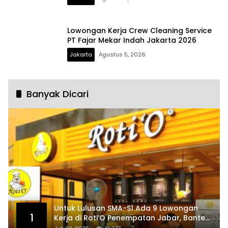
Lowongan Kerja Crew Cleaning Service
PT Fajar Mekar Indah Jakarta 2026
Jakarta
Agustus 5, 2026
Banyak Dicari
Untuk Lulusan SMA-S1 Ada 9 Lowongan
1
Kerja di Roti’O Penempatan Jabar, Banten
dan Jakarta