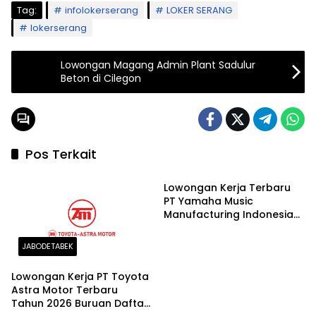
Tag:
infolokerserang
LOKER SERANG
lokerserang
Lowongan Magang Admin Plant Sadulur
Beton di Cilegon
Pos Terkait
JABODETABEK
Lowongan Kerja Terbaru
PT Yamaha Music
Manufacturing Indonesia
Tahun 2026
JABODETABEK
Lowongan Kerja PT Toyota
Astra Motor Terbaru
Tahun 2026 Buruan Daftar
JABODETABEK
jakarta