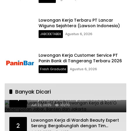
Lowongan Kerja Terbaru PT Lancar
Wiguna Sejahtera (Lawson Indonesia)
JABODETABEK
Agustus 6, 2026
Lowongan Kerja Customer Service PT
Panin Bank di Tangerang Terbaru 2026
Fresh Graduate
Agustus 6, 2026
Banyak Dicari
Untuk Lulusan SMA-S1 Ada 9 Lowongan
1
Kerja di Roti’O Penempatan Jabar, Banten
dan Jakarta
Juli 22, 2025
10270
Lowongan Kerja di Wardah Beauty Expert
2
Serang: Bergabunglah dengan Tim