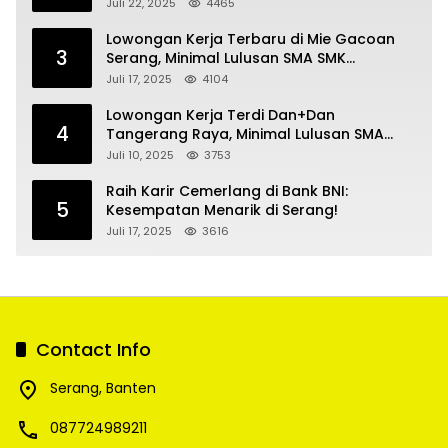
Kecantikan
Juli 22, 2025
4465
Lowongan Kerja Terbaru di Mie Gacoan
3
Serang, Minimal Lulusan SMA SMK
Sederajat
Juli 17, 2025
4104
Lowongan Kerja Terdi Dan+Dan
4
Tangerang Raya, Minimal Lulusan SMA
SMK
Juli 10, 2025
3753
Raih Karir Cemerlang di Bank BNI:
5
Kesempatan Menarik di Serang!
Juli 17, 2025
3616
Contact Info
Serang, Banten
087724989211