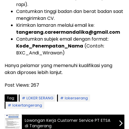
rapi).
Cantumkan tinggi badan dan berat badan saat
mengirimkan CV.
Kirimkan lamaran melalui email ke:
tangerang.careermandalika@gmail.com
Cantumkan subjek email dengan format:
Kode_Penempatan_Nama
(Contoh:
BXC_Andi_Wirawan)
Hanya pelamar yang memenuhi kualifikasi yang
akan diproses lebih lanjut.
Post Views:
267
Tag:
LOKER SERANG
lokerserang
lokertangerang
Lowongan Kerja Customer Service PT ETSA
di Tangerang