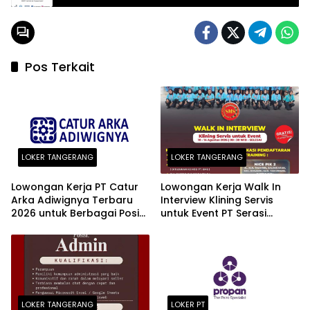
Pos Terkait
LOKER TANGERANG
LOKER TANGERANG
Lowongan Kerja PT Catur
Lowongan Kerja Walk In
Arka Adiwignya Terbaru
Interview Klining Servis
2026 untuk Berbagai Posisi
untuk Event PT Serasi
Menarik di BSD dan Bogor
Manunggal Sejahtera
(SMS) NICE PIK 2 Terbaru
2026
LOKER TANGERANG
LOKER PT