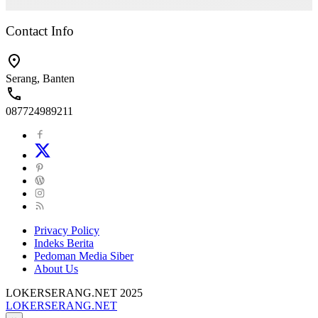
Contact Info
Serang, Banten
087724989211
Privacy Policy
Indeks Berita
Pedoman Media Siber
About Us
LOKERSERANG.NET 2025
LOKERSERANG.NET
Info