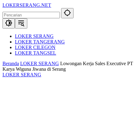
Langsung
LOKERSERANG.NET
ke
Info
konten
Lowongan
Kerja
Serang
dan
LOKER SERANG
Sekitarnya
LOKER TANGERANG
LOKER CILEGON
LOKER TANGSEL
Beranda
LOKER SERANG
Lowongan Kerja Sales Executive PT
Karya Wiguna Jiwana di Serang
LOKER SERANG