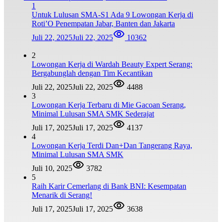
1
Untuk Lulusan SMA-S1 Ada 9 Lowongan Kerja di
Roti’O Penempatan Jabar, Banten dan Jakarta
Juli 22, 2025
Juli 22, 2025
10362
2
Lowongan Kerja di Wardah Beauty Expert Serang:
Bergabunglah dengan Tim Kecantikan
Juli 22, 2025
Juli 22, 2025
4488
3
Lowongan Kerja Terbaru di Mie Gacoan Serang,
Minimal Lulusan SMA SMK Sederajat
Juli 17, 2025
Juli 17, 2025
4137
4
Lowongan Kerja Terdi Dan+Dan Tangerang Raya,
Minimal Lulusan SMA SMK
Juli 10, 2025
3782
5
Raih Karir Cemerlang di Bank BNI: Kesempatan
Menarik di Serang!
Juli 17, 2025
Juli 17, 2025
3638