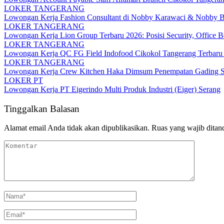
LOKER TANGERANG
Lowongan Kerja Fashion Consultant di Nobby Karawaci & Nobby Bi
LOKER TANGERANG
Lowongan Kerja Lion Group Terbaru 2026: Posisi Security, Office Bo
LOKER TANGERANG
Lowongan Kerja QC FG Field Indofood Cikokol Tangerang Terbaru 2
LOKER TANGERANG
Lowongan Kerja Crew Kitchen Haka Dimsum Penempatan Gading Se
LOKER PT
Lowongan Kerja PT Eigerindo Multi Produk Industri (Eiger) Serang
Tinggalkan Balasan
Alamat email Anda tidak akan dipublikasikan.
Ruas yang wajib ditan