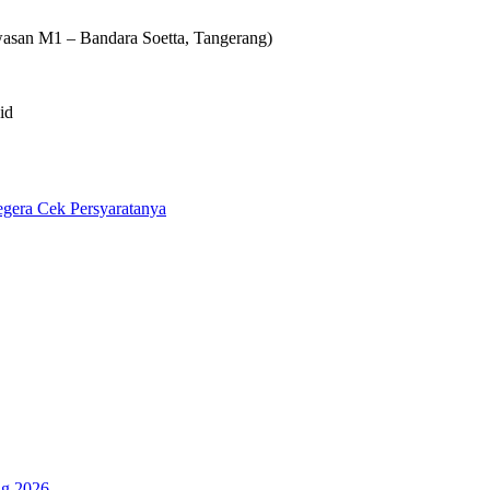
wasan M1 – Bandara Soetta, Tangerang)
id
gera Cek Persyaratanya
ng 2026