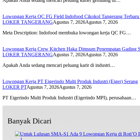
Apakah Anda sedang mencari peluang karier gemilang di…
Lowongan Kerja QC FG Field Indofood Cikokol Tangerang Terbaru 2
LOKER TANGERANG
Agustus 7, 2026
Agustus 7, 2026
Meta Description: Indofood membuka lowongan kerja QC FG…
Lowongan Kerja Crew Kitchen Haka Dimsum Penempatan Gading Se
LOKER TANGERANG
Agustus 7, 2026
Agustus 7, 2026
Apakah Anda sedang mencari peluang karir di industri…
Lowongan Kerja PT Eigerindo Multi Produk Industri (Eiger) Serang
LOKER PT
Agustus 7, 2026
Agustus 7, 2026
PT Eigerindo Multi Produk Industri (Eigerindo MPI), perusahaan…
Banyak Dicari
1