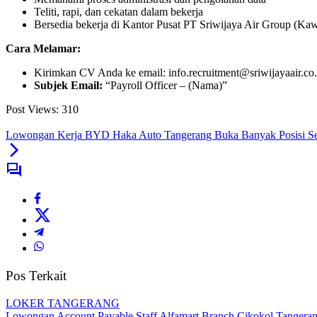
Teliti, rapi, dan cekatan dalam bekerja
Bersedia bekerja di Kantor Pusat PT Sriwijaya Air Group (Ka
Cara Melamar:
Kirimkan CV Anda ke email: info.recruitment@sriwijayaair.co.
Subjek Email:
“Payroll Officer – (Nama)”
Post Views:
310
Lowongan Kerja BYD Haka Auto Tangerang Buka Banyak Posisi Se
Pos Terkait
LOKER TANGERANG
Lowongan Account Payable Staff Alfamart Branch Cikokol Tangera