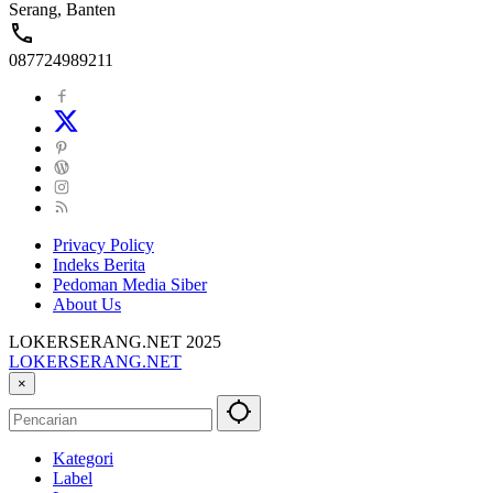
Serang, Banten
087724989211
Privacy Policy
Indeks Berita
Pedoman Media Siber
About Us
LOKERSERANG.NET 2025
LOKERSERANG.NET
Info
×
Lowongan
Kerja
Serang
Kategori
dan
Label
Sekitarnya