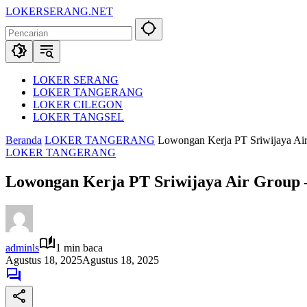
Langsung
LOKERSERANG.NET
ke
Info
konten
Lowongan
Kerja
Serang
dan
LOKER SERANG
Sekitarnya
LOKER TANGERANG
LOKER CILEGON
LOKER TANGSEL
Beranda
LOKER TANGERANG
Lowongan Kerja PT Sriwijaya Air
LOKER TANGERANG
Lowongan Kerja PT Sriwijaya Air Group 
adminls
1 min baca
Agustus 18, 2025
Agustus 18, 2025