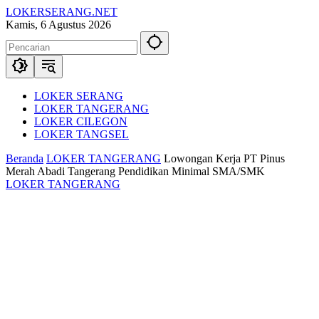
Langsung
LOKERSERANG.NET
ke
Info
Kamis, 6 Agustus 2026
konten
Lowongan
Kerja
Serang
dan
Sekitarnya
LOKER SERANG
LOKER TANGERANG
LOKER CILEGON
LOKER TANGSEL
Beranda
LOKER TANGERANG
Lowongan Kerja PT Pinus
Merah Abadi Tangerang Pendidikan Minimal SMA/SMK
LOKER TANGERANG