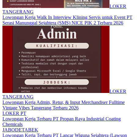
LOKER
TANGERANG
Lowongan Kerja Walk In Interview Klining Servis untuk Event PT
Serasi Manunggal Sejahtera (SMS) NICE PIK 2 Terbaru 2026
LOKER
TANGERANG
Lowongan Kerja Admin, Retur, & Input Merchandiser Fulltime
Vintage Vibes Tangerang Terbaru 2026
LOKER PT
Lowongan Kerja Terbaru PT Propan Raya Industrial Coating
Chemicals
JABODETABEK
Lowongan Kerja Terbaru PT Lancar Wiguna Sejahtera (Lawson