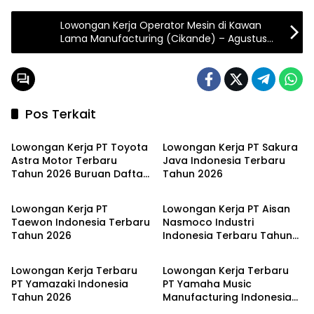
Lowongan Kerja Operator Mesin di Kawan
Lama Manufacturing (Cikande) – Agustus
2025
Pos Terkait
JABODETABEK
JABODETABEK
Lowongan Kerja PT Toyota
Lowongan Kerja PT Sakura
Astra Motor Terbaru
Java Indonesia Terbaru
Tahun 2026 Buruan Daftar
Tahun 2026
JABODETABEK
JABODETABEK
!!
Lowongan Kerja PT
Lowongan Kerja PT Aisan
Taewon Indonesia Terbaru
Nasmoco Industri
Tahun 2026
Indonesia Terbaru Tahun
JABODETABEK
JABODETABEK
2026
Lowongan Kerja Terbaru
Lowongan Kerja Terbaru
PT Yamazaki Indonesia
PT Yamaha Music
Tahun 2026
Manufacturing Indonesia
Tahun 2026