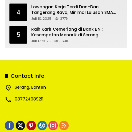
Lowongan Kerja Terdi Dan+Dan
4
Tangerang Raya, Minimal Lulusan SMA
SMK
Juli 10, 2025
3779
Raih Karir Cemerlang di Bank BNI:
5
Kesempatan Menarik di Serang!
Juli 17, 2025
3638
Contact Info
Serang, Banten
087724989211