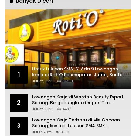
Banyak Dicari
Untuk Lulusan SMA-S1 Ada 9 Lowongan
1
Kerja di Roti’O Penempatan Jabar, Banten
dan Jakarta
Juli 22, 2025
10350
Lowongan Kerja di Wardah Beauty Expert
2
Serang: Bergabunglah dengan Tim
Kecantikan
Juli 22, 2025
4487
Lowongan Kerja Terbaru di Mie Gacoan
3
Serang, Minimal Lulusan SMA SMK
Sederajat
Juli 17, 2025
4130