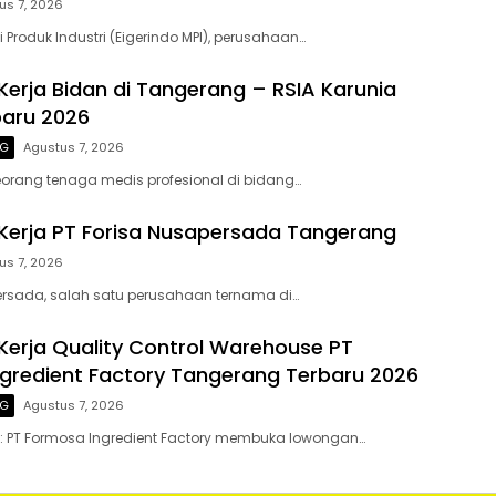
us 7, 2026
ti Produk Industri (Eigerindo MPI), perusahaan…
erja Bidan di Tangerang – RSIA Karunia
baru 2026
NG
Agustus 7, 2026
orang tenaga medis profesional di bidang…
erja PT Forisa Nusapersada Tangerang
us 7, 2026
ersada, salah satu perusahaan ternama di…
erja Quality Control Warehouse PT
gredient Factory Tangerang Terbaru 2026
NG
Agustus 7, 2026
n: PT Formosa Ingredient Factory membuka lowongan…