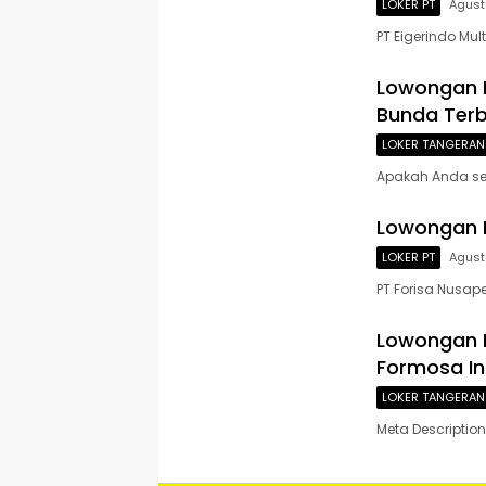
LOKER PT
Agust
PT Eigerindo Mul
Lowongan K
Bunda Ter
LOKER TANGERA
Apakah Anda se
Lowongan K
LOKER PT
Agust
PT Forisa Nusap
Lowongan K
Formosa In
LOKER TANGERA
Meta Descriptio