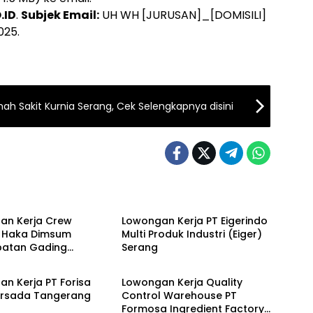
.ID
.
Subjek Email:
UH WH [JURUSAN]_[DOMISILI]
025.
ah Sakit Kurnia Serang, Cek Selengkapnya disini
 TANGERANG
LOKER PT
an Kerja Crew
Lowongan Kerja PT Eigerindo
n Haka Dimsum
Multi Produk Industri (Eiger)
atan Gading
Serang
PT
LOKER TANGERANG
g dan Alam Sutera
u Agustus 2026
n Kerja PT Forisa
Lowongan Kerja Quality
rsada Tangerang
Control Warehouse PT
Formosa Ingredient Factory