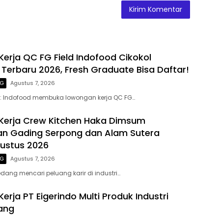
erja QC FG Field Indofood Cikokol
Terbaru 2026, Fresh Graduate Bisa Daftar!
NG
Agustus 7, 2026
n: Indofood membuka lowongan kerja QC FG…
Kerja Crew Kitchen Haka Dimsum
n Gading Serpong dan Alam Sutera
ustus 2026
NG
Agustus 7, 2026
ang mencari peluang karir di industri…
rja PT Eigerindo Multi Produk Industri
rang