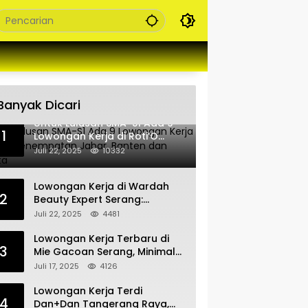
Banyak Dicari
Untuk Lulusan SMA-S1 Ada 9
1
Lowongan Kerja di Roti’O
Penempatan Jabar, Banten
Juli 22, 2025
10332
dan Jakarta
Lowongan Kerja di Wardah
2
Beauty Expert Serang:
Bergabunglah dengan Tim
Juli 22, 2025
4481
Kecantikan
Lowongan Kerja Terbaru di
3
Mie Gacoan Serang, Minimal
Lulusan SMA SMK Sederajat
Juli 17, 2025
4126
Lowongan Kerja Terdi
4
Dan+Dan Tangerang Raya,