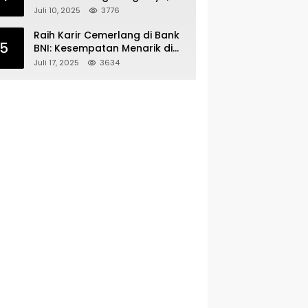
Minimal Lulusan SMA SMK
Juli 10, 2025
3776
Raih Karir Cemerlang di Bank
5
BNI: Kesempatan Menarik di
Serang!
Juli 17, 2025
3634