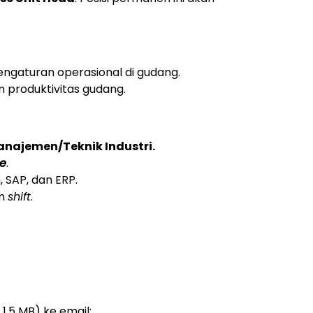
gaturan operasional di gudang.
n produktivitas gudang.
anajemen/Teknik Industri.
te
.
SAP, dan ERP.
em
shift
.
1.5 MB) ke email: