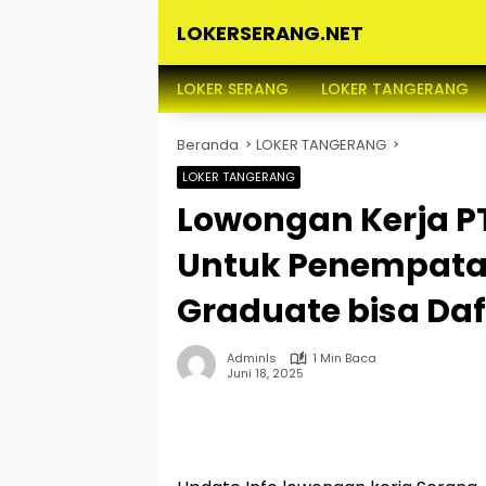
Langsung
LOKERSERANG.NET
ke
konten
Info
Lowongan
LOKER SERANG
LOKER TANGERANG
Kerja
Serang
Beranda
LOKER TANGERANG
dan
Sekitarnya
LOKER TANGERANG
Lowongan Kerja P
Untuk Penempata
Graduate bisa Daf
Adminls
1 Min Baca
Juni 18, 2025