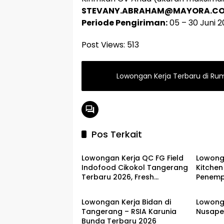
STEVANY.ABRAHAM@MAYORA.CO
Periode Pengiriman:
05 – 30 Juni 2
Post Views:
513
Lowongan Kerja Terbaru di Rum
Pos Terkait
LOKER TANGERANG
LOKER
Lowongan Kerja QC FG Field
Lowong
Indofood Cikokol Tangerang
Kitche
Terbaru 2026, Fresh
Penemp
LOKER TANGERANG
LOKER 
Graduate Bisa Daftar!
Serpon
Terbar
Lowongan Kerja Bidan di
Lowonga
Tangerang – RSIA Karunia
Nusape
Bunda Terbaru 2026