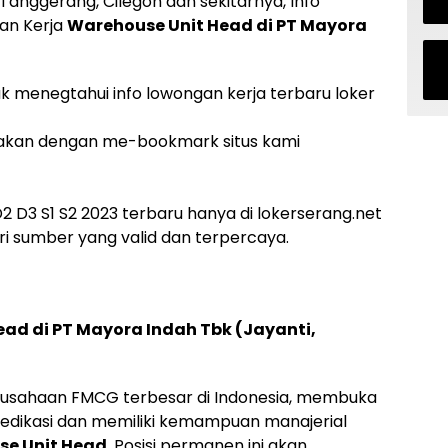
Tanggerang, Cilegon dan sekitarnya, Info
gan Kerja
Warehouse Unit Head di PT Mayora
uk menegtahui info lowongan kerja terbaru loker
akan dengan me-bookmark situs kami
 D3 S1 S2 2023 terbaru hanya di lokerserang.net
i sumber yang valid dan terpercaya.
ad di PT Mayora Indah Tbk (Jayanti,
erusahaan FMCG terbesar di Indonesia, membuka
dedikasi dan memiliki kemampuan manajerial
e Unit Head
. Posisi permanen ini akan