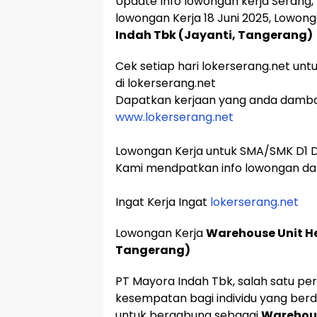
Update Info lowongan kerja Serang, 
lowongan Kerja 18 Juni 2025, Lowon
Indah Tbk (Jayanti, Tangerang)
Cek setiap hari lokerserang.net unt
di lokerserang.net
Dapatkan kerjaan yang anda damb
www.lokerserang.net
Lowongan Kerja untuk SMA/SMK D1 D2
Kami mendpatkan info lowongan dar
Ingat Kerja Ingat
lokerserang.net
Lowongan Kerja
Warehouse Unit He
Tangerang)
PT Mayora Indah Tbk, salah satu p
kesempatan bagi individu yang ber
untuk bergabung sebagai
Warehous