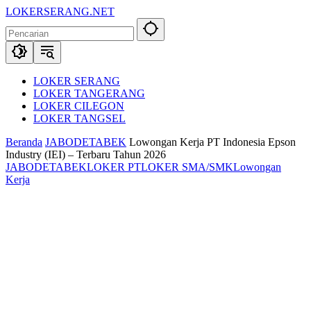
Langsung
LOKERSERANG.NET
ke
Info
konten
Lowongan
Kerja
Serang
dan
LOKER SERANG
Sekitarnya
LOKER TANGERANG
LOKER CILEGON
LOKER TANGSEL
Beranda
JABODETABEK
Lowongan Kerja PT Indonesia Epson
Industry (IEI) – Terbaru Tahun 2026
JABODETABEK
LOKER PT
LOKER SMA/SMK
Lowongan
Kerja