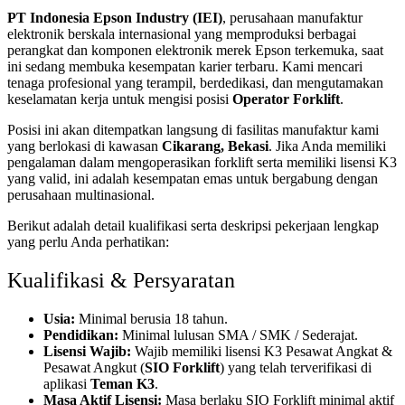
PT Indonesia Epson Industry (IEI)
, perusahaan manufaktur
elektronik berskala internasional yang memproduksi berbagai
perangkat dan komponen elektronik merek Epson terkemuka, saat
ini sedang membuka kesempatan karier terbaru. Kami mencari
tenaga profesional yang terampil, berdedikasi, dan mengutamakan
keselamatan kerja untuk mengisi posisi
Operator Forklift
.
Posisi ini akan ditempatkan langsung di fasilitas manufaktur kami
yang berlokasi di kawasan
Cikarang, Bekasi
. Jika Anda memiliki
pengalaman dalam mengoperasikan forklift serta memiliki lisensi K3
yang valid, ini adalah kesempatan emas untuk bergabung dengan
perusahaan multinasional.
Berikut adalah detail kualifikasi serta deskripsi pekerjaan lengkap
yang perlu Anda perhatikan:
Kualifikasi & Persyaratan
Usia:
Minimal berusia 18 tahun.
Pendidikan:
Minimal lulusan SMA / SMK / Sederajat.
Lisensi Wajib:
Wajib memiliki lisensi K3 Pesawat Angkat &
Pesawat Angkut (
SIO Forklift
) yang telah terverifikasi di
aplikasi
Teman K3
.
Masa Aktif Lisensi:
Masa berlaku SIO Forklift minimal aktif