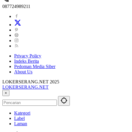
087724989211
Privacy Policy
Indeks Berita
Pedoman Media Siber
About Us
LOKERSERANG.NET 2025
LOKERSERANG.NET
Info
×
Lowongan
Kerja
Serang
Kategori
dan
Label
Sekitarnya
Laman