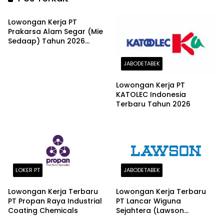
JABODETABEK
Lowongan Kerja PT
Prakarsa Alam Segar (Mie
Sedaap) Tahun 2026
Buruan Daftar !!
JABODETABEK
Lowongan Kerja PT
KATOLEC Indonesia
Terbaru Tahun 2026
LOKER PT
JABODETABEK
Lowongan Kerja Terbaru
Lowongan Kerja Terbaru
PT Propan Raya Industrial
PT Lancar Wiguna
Coating Chemicals
Sejahtera (Lawson
JABODETABEK
Indonesia)