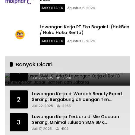
JABODETABEK
Agustus 6, 2026
Lowongan Kerja PT Eka Bogainti (HokBen
/ Hoka Hoka Bento)
JABODETABEK
Agustus 6, 2026
Banyak Dicari
Untuk Lulusan SMA-S1 Ada 9 Lowongan
1
Kerja di Roti’O Penempatan Jabar, Banten
dan Jakarta
Juli 22, 2025
10281
Lowongan Kerja di Wardah Beauty Expert
2
Serang: Bergabunglah dengan Tim
Kecantikan
Juli 22, 2025
4465
Lowongan Kerja Terbaru di Mie Gacoan
3
Serang, Minimal Lulusan SMA SMK
Sederajat
Juli 17, 2025
4109