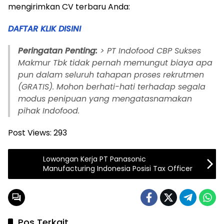
mengirimkan CV terbaru Anda:
DAFTAR KLIK DISINI
Peringatan Penting:
> PT Indofood CBP Sukses
Makmur Tbk tidak pernah memungut biaya apa
pun dalam seluruh tahapan proses rekrutmen
(GRATIS). Mohon berhati-hati terhadap segala
modus penipuan yang mengatasnamakan
pihak Indofood.
Post Views:
293
Lowongan Kerja PT Panasonic
Manufacturing Indonesia Posisi Tax Officer
Pos Terkait