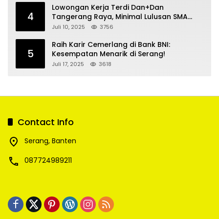
Lowongan Kerja Terdi Dan+Dan
4
Tangerang Raya, Minimal Lulusan SMA
SMK
Juli 10, 2025
3756
Raih Karir Cemerlang di Bank BNI:
5
Kesempatan Menarik di Serang!
Juli 17, 2025
3618
Contact Info
Serang, Banten
087724989211