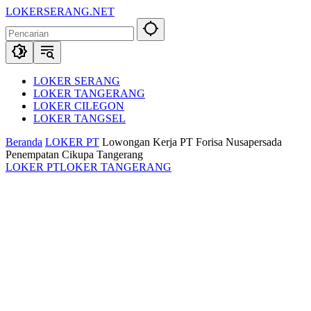
Langsung
LOKERSERANG.NET
ke
Info
konten
Lowongan
Kerja
Serang
dan
LOKER SERANG
Sekitarnya
LOKER TANGERANG
LOKER CILEGON
LOKER TANGSEL
Beranda
LOKER PT
Lowongan Kerja PT Forisa Nusapersada
Penempatan Cikupa Tangerang
LOKER PT
LOKER TANGERANG