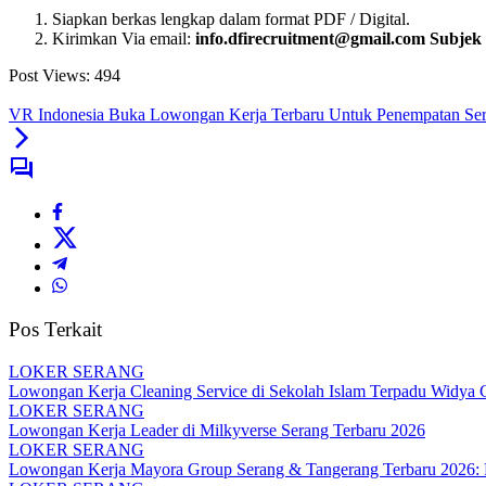
Siapkan berkas lengkap dalam format PDF / Digital.
Kirimkan Via email:
info.dfirecruitment@gmail.com
Subjek
Post Views:
494
VR Indonesia Buka Lowongan Kerja Terbaru Untuk Penempatan S
Pos Terkait
LOKER SERANG
Lowongan Kerja Cleaning Service di Sekolah Islam Terpadu Widya 
LOKER SERANG
Lowongan Kerja Leader di Milkyverse Serang Terbaru 2026
LOKER SERANG
Lowongan Kerja Mayora Group Serang & Tangerang Terbaru 2026: Po