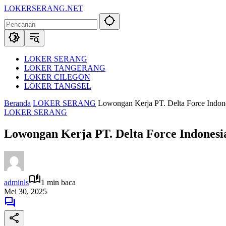
Langsung
LOKERSERANG.NET
ke
Info
konten
Lowongan
Kerja
Serang
dan
LOKER SERANG
Sekitarnya
LOKER TANGERANG
LOKER CILEGON
LOKER TANGSEL
Beranda
LOKER SERANG
Lowongan Kerja PT. Delta Force Indo
LOKER SERANG
Lowongan Kerja PT. Delta Force Indone
adminls
1 min baca
Mei 30, 2025