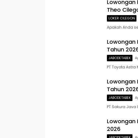
Lowongan K
Theo Cileg
LOKER CILEGON
Apakah Anda seo
Lowongan K
Tahun 2026
JABODETABEK
A
PT Toyota Astra
Lowongan K
Tahun 202
JABODETABEK
A
PT Sakura Java
Lowongan K
2026
JABODETABEK
A