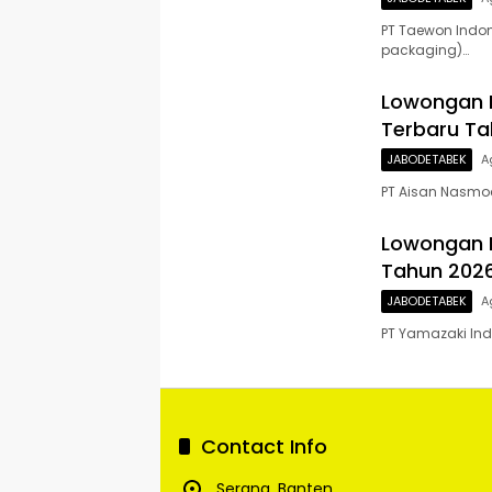
PT Taewon Indo
packaging)…
Lowongan K
Terbaru Ta
JABODETABEK
A
PT Aisan Nasmo
Lowongan K
Tahun 202
JABODETABEK
A
PT Yamazaki Ind
Contact Info
Serang, Banten