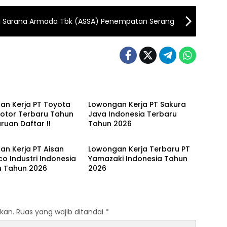
di Sarana Armada Tbk (ASSA) Penempatan Serang
TABEK
JABODETABEK
an Kerja PT Toyota
Lowongan Kerja PT Sakura
Motor Terbaru Tahun
Java Indonesia Terbaru
ruan Daftar !!
Tahun 2026
TABEK
JABODETABEK
n Kerja PT Aisan
Lowongan Kerja Terbaru PT
 Industri Indonesia
Yamazaki Indonesia Tahun
u Tahun 2026
2026
kan.
Ruas yang wajib ditandai
*