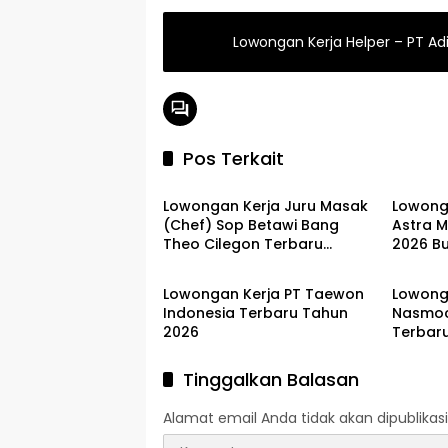
Lowongan Kerja Helper – PT A
Pos Terkait
LOKER CILEGON
JABODE
Lowongan Kerja Juru Masak
Lowong
(Chef) Sop Betawi Bang
Astra 
Theo Cilegon Terbaru
2026 Bu
JABODETABEK
JABODE
Agustus 2026
Lowongan Kerja PT Taewon
Lowonga
Indonesia Terbaru Tahun
Nasmoco
2026
Terbar
Tinggalkan Balasan
Alamat email Anda tidak akan dipublikasi