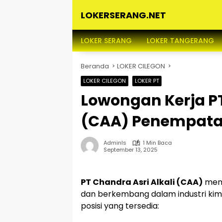
Langsung
LOKERSERANG.NET
ke
konten
Info
Lowongan
LOKER SERANG
LOKER TANGERANG
Kerja
Serang
Beranda
LOKER CILEGON
dan
Sekitarnya
LOKER CILEGON
LOKER PT
Lowongan Kerja PT
(CAA) Penempata
Adminls
1 Min Baca
September 13, 2025
PT Chandra Asri Alkali (CAA)
memb
dan berkembang dalam industri kimia
posisi yang tersedia: