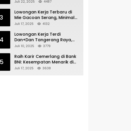
Bergabunglah dengan Tim
Juli 22, 2025
4487
Kecantikan
Lowongan Kerja Terbaru di
3
Mie Gacoan Serang, Minimal
Lulusan SMA SMK Sederajat
Juli 17, 2025
4132
Lowongan Kerja Terdi
4
Dan+Dan Tangerang Raya,
Minimal Lulusan SMA SMK
Juli 10, 2025
3779
Raih Karir Cemerlang di Bank
5
BNI: Kesempatan Menarik di
Serang!
Juli 17, 2025
3638