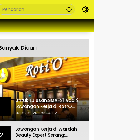
Banyak Dicari
Untuk Lulusan SMA-S1 Ada 9
1
Lowongan Kerja di Roti’O
Penempatan Jabar, Banten
Juli 22, 2025
10352
dan Jakarta
Lowongan Kerja di Wardah
2
Beauty Expert Serang: