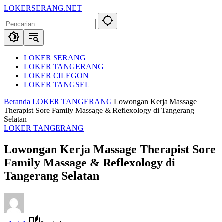
Langsung
LOKERSERANG.NET
ke
Info
konten
Lowongan
Kerja
Serang
dan
LOKER SERANG
Sekitarnya
LOKER TANGERANG
LOKER CILEGON
LOKER TANGSEL
Beranda
LOKER TANGERANG
Lowongan Kerja Massage
Therapist Sore Family Massage & Reflexology di Tangerang
Selatan
LOKER TANGERANG
Lowongan Kerja Massage Therapist Sore
Family Massage & Reflexology di
Tangerang Selatan