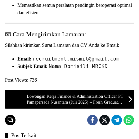
Memastikan semua peralatan pendingin beroperasi optimal
dan efisien.
📧 Cara Mengirimkan Lamaran:
Silahkan kirimkan Surat Lamaran dan CV Anda ke Email:
recruitment.mismil@gmail.com
Email:
Nama_Domisili_MRCKD
Subjek Email:
Post Views:
736
Lowongan Kerja Finance & Administration Officer PT
Pamapersada Nusantara (Juli 2025) – Fresh Graduate
Welcome!
Pos Terkait
LOKER SERANG
LOKER SERANG