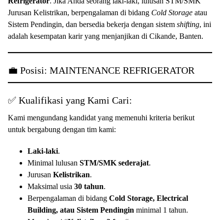
Refrigerator
. Jika Anda seorang laki-laki, lulusan STM/SMK
Jurusan Kelistrikan, berpengalaman di bidang
Cold Storage
atau
Sistem Pendingin, dan bersedia bekerja dengan sistem
shifting
, ini
adalah kesempatan karir yang menjanjikan di Cikande, Banten.
💼 Posisi: MAINTENANCE REFRIGERATOR
✅ Kualifikasi yang Kami Cari:
Kami mengundang kandidat yang memenuhi kriteria berikut
untuk bergabung dengan tim kami:
Laki-laki
.
Minimal lulusan
STM/SMK sederajat
.
Jurusan
Kelistrikan
.
Maksimal usia
30 tahun
.
Berpengalaman di bidang
Cold Storage, Electrical
Building, atau Sistem Pendingin
minimal 1 tahun.