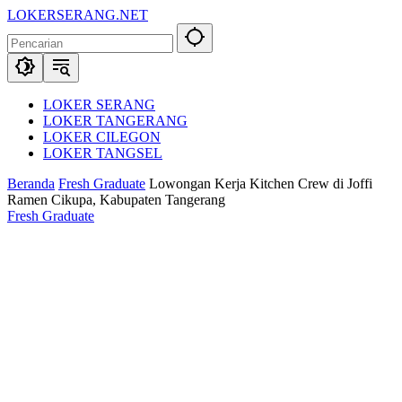
Langsung
LOKERSERANG.NET
ke
Info
konten
Lowongan
Kerja
Serang
dan
LOKER SERANG
Sekitarnya
LOKER TANGERANG
LOKER CILEGON
LOKER TANGSEL
Beranda
Fresh Graduate
Lowongan Kerja Kitchen Crew di Joffi
Ramen Cikupa, Kabupaten Tangerang
Fresh Graduate