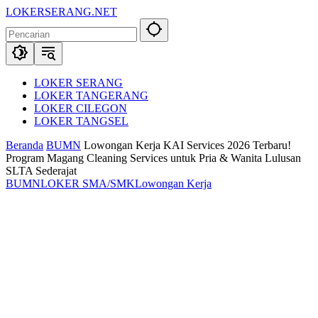
Langsung
LOKERSERANG.NET
ke
Info
konten
Lowongan
Kerja
Serang
dan
LOKER SERANG
Sekitarnya
LOKER TANGERANG
LOKER CILEGON
LOKER TANGSEL
Beranda
BUMN
Lowongan Kerja KAI Services 2026 Terbaru!
Program Magang Cleaning Services untuk Pria & Wanita Lulusan
SLTA Sederajat
BUMN
LOKER SMA/SMK
Lowongan Kerja