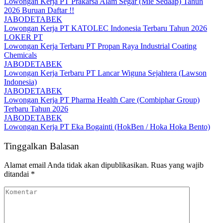
Lowongan Kerja PT Prakarsa Alam Segar (Mie Sedaap) Tahun
2026 Buruan Daftar !!
JABODETABEK
Lowongan Kerja PT KATOLEC Indonesia Terbaru Tahun 2026
LOKER PT
Lowongan Kerja Terbaru PT Propan Raya Industrial Coating
Chemicals
JABODETABEK
Lowongan Kerja Terbaru PT Lancar Wiguna Sejahtera (Lawson
Indonesia)
JABODETABEK
Lowongan Kerja PT Pharma Health Care (Combiphar Group)
Terbaru Tahun 2026
JABODETABEK
Lowongan Kerja PT Eka Bogainti (HokBen / Hoka Hoka Bento)
Tinggalkan Balasan
Alamat email Anda tidak akan dipublikasikan.
Ruas yang wajib
ditandai
*