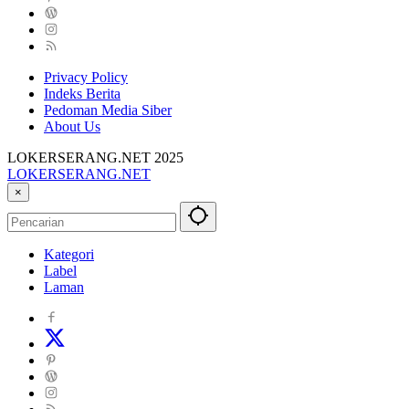
Privacy Policy
Indeks Berita
Pedoman Media Siber
About Us
LOKERSERANG.NET 2025
LOKERSERANG.NET
Info
×
Lowongan
Kerja
Serang
Kategori
dan
Label
Sekitarnya
Laman