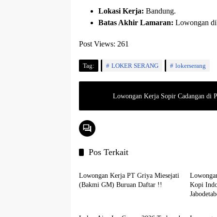
Lokasi Kerja:
Bandung.
Batas Akhir Lamaran:
Lowongan dibu
Post Views:
261
Tag:
LOKER SERANG
lokerserang
Lowongan Kerja Sopir Cadangan di 
Pos Terkait
JABODETABEK
JABOD
Lowongan Kerja PT Griya Miesejati
Lowongan
(Bakmi GM) Buruan Daftar !!
Kopi Ind
Jabodetab
JABODETABEK
BANK