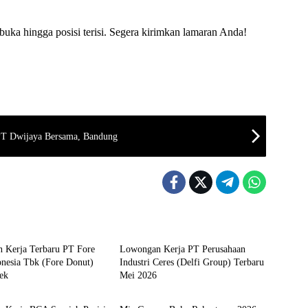
ka hingga posisi terisi. Segera kirimkan lamaran Anda!
PT Dwijaya Bersama, Bandung
ETABEK
LOKER BANDUG
 Kerja Terbaru PT Fore
Lowongan Kerja PT Perusahaan
onesia Tbk (Fore Donut)
Industri Ceres (Delfi Group) Terbaru
ek
Mei 2026
Fresh Graduate