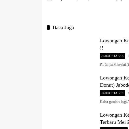
Baca Juga
Lowongan Ker
!!
JABODETABEK
PT Griya Miesejati 
Lowongan Ker
Donut) Jabod
JABODETABEK
Kabar gembira bagi
Lowongan Ker
Terbaru Mei 