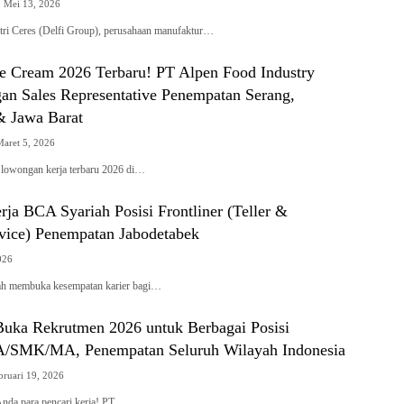
Mei 13, 2026
tri Ceres (Delfi Group), perusahaan manufaktur…
ce Cream 2026 Terbaru! PT Alpen Food Industry
n Sales Representative Penempatan Serang,
& Jawa Barat
Maret 5, 2026
 lowongan kerja terbaru 2026 di…
ja BCA Syariah Posisi Frontliner (Teller &
vice) Penempatan Jabodetabek
026
h membuka kesempatan karier bagi…
uka Rekrutmen 2026 untuk Berbagai Posisi
A/SMK/MA, Penempatan Seluruh Wilayah Indonesia
bruari 19, 2026
Anda para pencari kerja! PT…