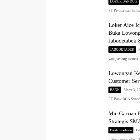
LOKER BANDUG
PT Perusahaan Indus
Loker Aice I
Buka Lowonga
Jabodetabek 
JABODETABEK
yang sedang mencari
Lowongan Ker
Customer Ser
BANK
Maret 3, 2
PT Bank BCA Syaria
Mie Gacoan B
Strategis SM
Fresh Graduate
Fe
Kabar gembira bagi 