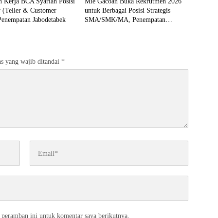
 Kerja BCA Syariah Posisi
Mie Gacoan Buka Rekrutmen 2026
r (Teller & Customer
untuk Berbagai Posisi Strategis
Penempatan Jabodetabek
SMA/SMK/MA, Penempatan
Seluruh Wilayah Indonesia
s yang wajib ditandai
*
 peramban ini untuk komentar saya berikutnya.