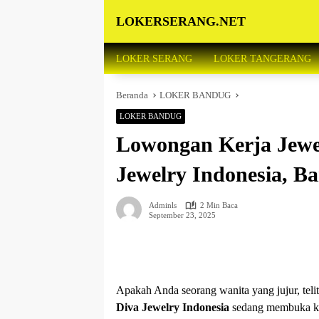
Langsung
LOKERSERANG.NET
ke
konten
Info
Lowongan
LOKER SERANG
LOKER TANGERANG
Kerja
Serang
Beranda
LOKER BANDUG
dan
Sekitarnya
LOKER BANDUG
Lowongan Kerja Jewel
Jewelry Indonesia, B
Adminls
2 Min Baca
September 23, 2025
Apakah Anda seorang wanita yang jujur, telit
Diva Jewelry Indonesia
sedang membuka ke