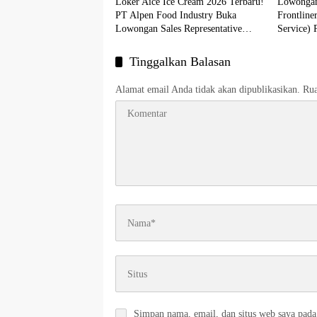
Loker Aice Ice Cream 2026 Terbaru!
Lowongan
PT Alpen Food Industry Buka
Frontline
Lowongan Sales Representative
Service) 
Penempatan Serang, Jabodetabek &
Jawa Barat
Tinggalkan Balasan
Alamat email Anda tidak akan dipublikasikan.
Rua
Simpan nama, email, dan situs web saya pada