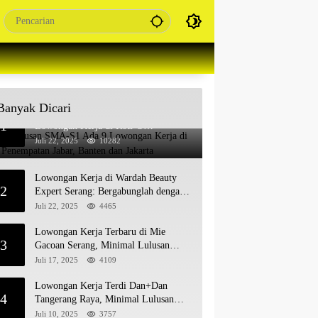
Banyak Dicari
Untuk Lulusan SMA-S1 Ada 9
1
Lowongan Kerja di Roti’O
Penempatan Jabar, Banten dan Jakarta
Juli 22, 2025
10282
Lowongan Kerja di Wardah Beauty
2
Expert Serang: Bergabunglah dengan
Tim Kecantikan
Juli 22, 2025
4465
Lowongan Kerja Terbaru di Mie
3
Gacoan Serang, Minimal Lulusan
SMA SMK Sederajat
Juli 17, 2025
4109
Lowongan Kerja Terdi Dan+Dan
4
Tangerang Raya, Minimal Lulusan
SMA SMK
Juli 10, 2025
3757