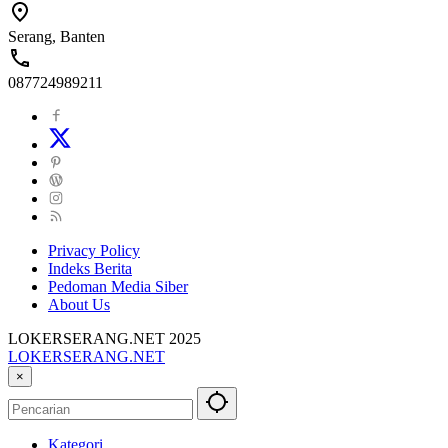
Serang, Banten
087724989211
Privacy Policy
Indeks Berita
Pedoman Media Siber
About Us
LOKERSERANG.NET 2025
LOKERSERANG.NET
Info
×
Lowongan
Kerja
Serang
Kategori
dan