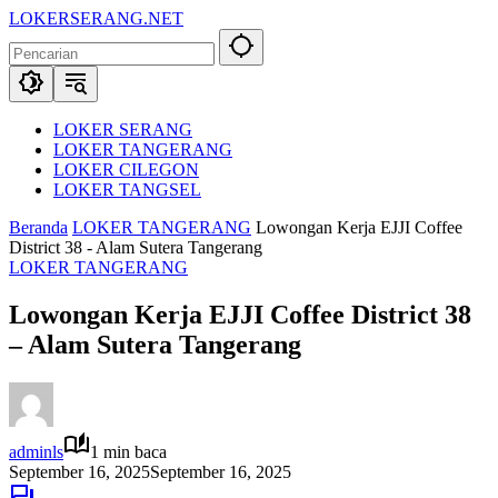
Langsung
LOKERSERANG.NET
ke
Info
konten
Lowongan
Kerja
Serang
dan
LOKER SERANG
Sekitarnya
LOKER TANGERANG
LOKER CILEGON
LOKER TANGSEL
Beranda
LOKER TANGERANG
Lowongan Kerja EJJI Coffee
District 38 - Alam Sutera Tangerang
LOKER TANGERANG
Lowongan Kerja EJJI Coffee District 38
– Alam Sutera Tangerang
adminls
1 min baca
September 16, 2025
September 16, 2025