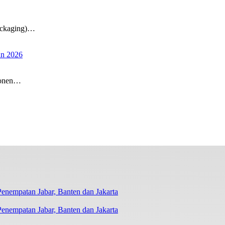
ackaging)…
un 2026
ponen…
nempatan Jabar, Banten dan Jakarta