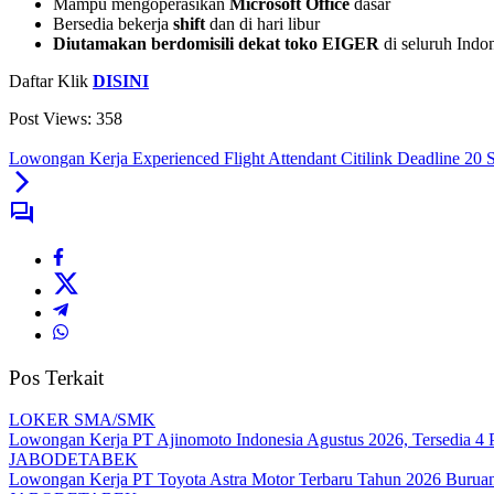
Mampu mengoperasikan
Microsoft Office
dasar
Bersedia bekerja
shift
dan di hari libur
Diutamakan berdomisili dekat toko EIGER
di seluruh Indo
Daftar Klik
DISINI
Post Views:
358
Lowongan Kerja Experienced Flight Attendant Citilink Deadline 20 
Pos Terkait
LOKER SMA/SMK
Lowongan Kerja PT Ajinomoto Indonesia Agustus 2026, Tersedia 4 P
JABODETABEK
Lowongan Kerja PT Toyota Astra Motor Terbaru Tahun 2026 Buruan 