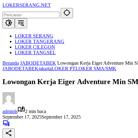
Langsung
LOKERSERANG.NET
ke
Info
konten
Lowongan
Kerja
Serang
dan
LOKER SERANG
Sekitarnya
LOKER TANGERANG
LOKER CILEGON
LOKER TANGSEL
Beranda
JABODETABEK
Lowongan Kerja Eiger Adventure Min 
JABODETABEK
jakarta
LOKER PT
LOKER SMA/SMK
Lowongan Kerja Eiger Adventure Min SM
adminls
2 min baca
September 17, 2025
September 17, 2025