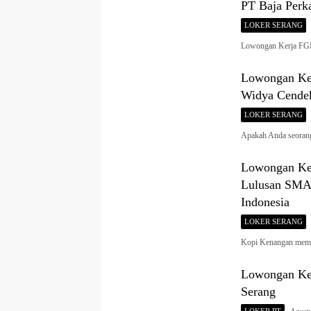
PT Baja Perk
LOKER SERANG
Lowongan Kerja FGD
Lowongan Ker
Widya Cendek
LOKER SERANG
Apakah Anda seorang
Lowongan Ker
Lulusan SMA/
Indonesia
LOKER SERANG
Kopi Kenangan memb
Lowongan Ker
Serang