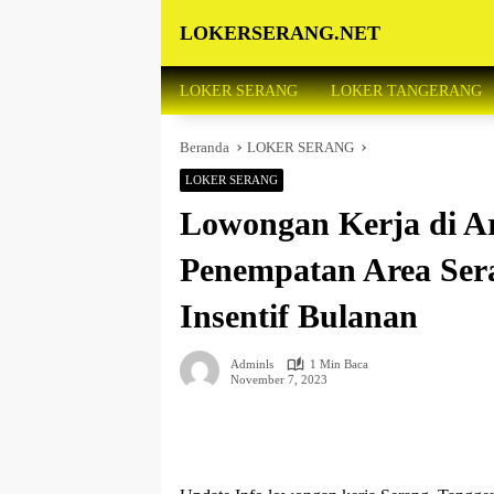
Langsung
LOKERSERANG.NET
ke
konten
Info
Lowongan
LOKER SERANG
LOKER TANGERANG
Kerja
Serang
Beranda
LOKER SERANG
dan
Sekitarnya
LOKER SERANG
Lowongan Kerja di Ar
Penempatan Area Ser
Insentif Bulanan
Adminls
1 Min Baca
November 7, 2023