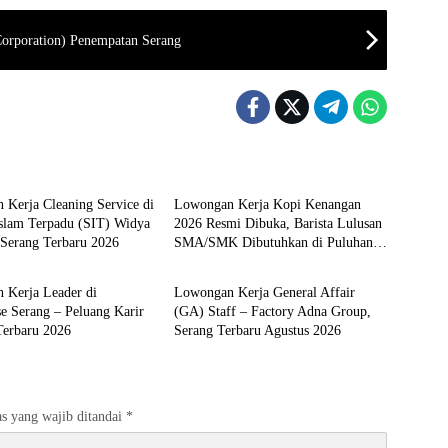
rporation) Penempatan Serang
 SERANG
LOKER SERANG
Kerja Cleaning Service di
Lowongan Kerja Kopi Kenangan
Islam Terpadu (SIT) Widya
2026 Resmi Dibuka, Barista Lulusan
 Serang Terbaru 2026
SMA/SMK Dibutuhkan di Puluhan
 SERANG
LOKER SERANG
Kota Seluruh Indonesia
 Kerja Leader di
Lowongan Kerja General Affair
e Serang – Peluang Karir
(GA) Staff – Factory Adna Group,
Terbaru 2026
Serang Terbaru Agustus 2026
s yang wajib ditandai
*