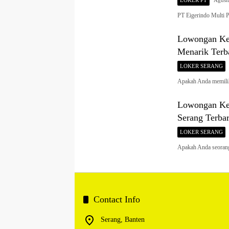
LOKER PT
Agust
PT Eigerindo Multi 
Lowongan Ker
Menarik Terb
LOKER SERANG
Apakah Anda memili
Lowongan Ker
Serang Terba
LOKER SERANG
Apakah Anda seorang
Contact Info
Serang, Banten