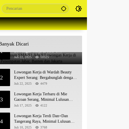
Banyak Dicari
Untuk Lulusan SMA-S1 Ada 9
1
Lowongan Kerja di Roti’O
Penempatan Jabar, Banten dan Jakarta
Juli 22, 2025
10325
Lowongan Kerja di Wardah Beauty
2
Expert Serang: Bergabunglah dengan
Tim Kecantikan
Juli 22, 2025
4479
Lowongan Kerja Terbaru di Mie
3
Gacoan Serang, Minimal Lulusan
SMA SMK Sederajat
Juli 17, 2025
4122
Lowongan Kerja Terdi Dan+Dan
4
Tangerang Raya, Minimal Lulusan
SMA SMK
Juli 10, 2025
3768