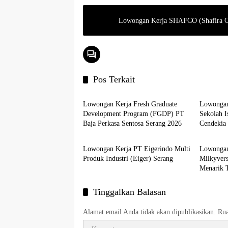
Lowongan Kerja SHAFCO (Shafira Co
Pos Terkait
LOKER SERANG
LOKER
Lowongan Kerja Fresh Graduate
Lowongan 
Development Program (FGDP) PT
Sekolah 
Baja Perkasa Sentosa Serang 2026
Cendekia
LOKER PT
LOKER
Lowongan Kerja PT Eigerindo Multi
Lowongan
Produk Industri (Eiger) Serang
Milkyvers
Menarik 
Tinggalkan Balasan
Alamat email Anda tidak akan dipublikasikan.
Rua