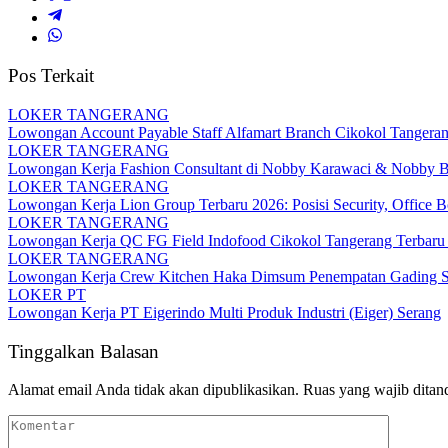
Pos Terkait
LOKER TANGERANG
Lowongan Account Payable Staff Alfamart Branch Cikokol Tangera
LOKER TANGERANG
Lowongan Kerja Fashion Consultant di Nobby Karawaci & Nobby Bi
LOKER TANGERANG
Lowongan Kerja Lion Group Terbaru 2026: Posisi Security, Office Bo
LOKER TANGERANG
Lowongan Kerja QC FG Field Indofood Cikokol Tangerang Terbaru 2
LOKER TANGERANG
Lowongan Kerja Crew Kitchen Haka Dimsum Penempatan Gading Se
LOKER PT
Lowongan Kerja PT Eigerindo Multi Produk Industri (Eiger) Serang
Tinggalkan Balasan
Alamat email Anda tidak akan dipublikasikan.
Ruas yang wajib ditan