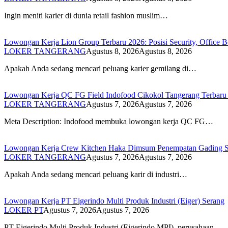
Ingin meniti karier di dunia retail fashion muslim…
Lowongan Kerja Lion Group Terbaru 2026: Posisi Security, Office Bo
LOKER TANGERANG
Agustus 8, 2026
Agustus 8, 2026
Apakah Anda sedang mencari peluang karier gemilang di…
Lowongan Kerja QC FG Field Indofood Cikokol Tangerang Terbaru 2
LOKER TANGERANG
Agustus 7, 2026
Agustus 7, 2026
Meta Description: Indofood membuka lowongan kerja QC FG…
Lowongan Kerja Crew Kitchen Haka Dimsum Penempatan Gading Se
LOKER TANGERANG
Agustus 7, 2026
Agustus 7, 2026
Apakah Anda sedang mencari peluang karir di industri…
Lowongan Kerja PT Eigerindo Multi Produk Industri (Eiger) Serang
LOKER PT
Agustus 7, 2026
Agustus 7, 2026
PT Eigerindo Multi Produk Industri (Eigerindo MPI), perusahaan…