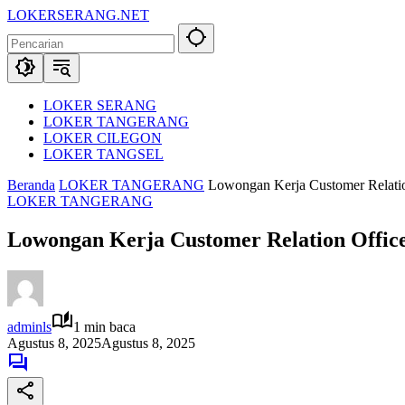
Langsung
LOKERSERANG.NET
ke
Info
konten
Lowongan
Kerja
Serang
dan
LOKER SERANG
Sekitarnya
LOKER TANGERANG
LOKER CILEGON
LOKER TANGSEL
Beranda
LOKER TANGERANG
Lowongan Kerja Customer Relatio
LOKER TANGERANG
Lowongan Kerja Customer Relation Office
adminls
1 min baca
Agustus 8, 2025
Agustus 8, 2025