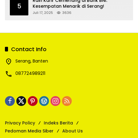
Raih Karir Cemerlang di Bank BNI:
5
Kesempatan Menarik di Serang!
Juli 17, 2025
3636
Contact Info
Serang, Banten
087724989211
Privacy Policy
Indeks Berita
Pedoman Media Siber
About Us