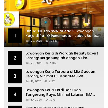
Untuk Lulusan SMA-S1 Ada 9 Lowongan
1
Kerja di Roti’O Penempatan Jabar, Banten
dan Jakarta
Juli 22, 2025
10343
Lowongan Kerja di Wardah Beauty Expert
2
Serang: Bergabunglah dengan Tim
Kecantikan
Juli 22, 2025
4482
Lowongan Kerja Terbaru di Mie Gacoan
3
Serang, Minimal Lulusan SMA SMK
Sederajat
Juli 17, 2025
4127
Lowongan Kerja Terdi Dan+Dan
4
Tangerang Raya, Minimal Lulusan SMA
SMK
Juli 10, 2025
3779