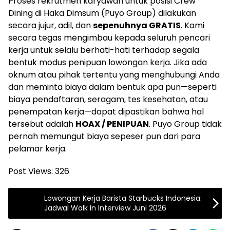
Proses rekrutmen karyawan untuk posisi Crew
Dining di Haka Dimsum (Puyo Group) dilakukan
secara jujur, adil, dan
sepenuhnya GRATIS
. Kami
secara tegas mengimbau kepada seluruh pencari
kerja untuk selalu berhati-hati terhadap segala
bentuk modus penipuan lowongan kerja. Jika ada
oknum atau pihak tertentu yang menghubungi Anda
dan meminta biaya dalam bentuk apa pun—seperti
biaya pendaftaran, seragam, tes kesehatan, atau
penempatan kerja—dapat dipastikan bahwa hal
tersebut adalah
HOAX / PENIPUAN
. Puyo Group tidak
pernah memungut biaya sepeser pun dari para
pelamar kerja.
Post Views:
326
Lowongan Kerja Barista Starbucks Indonesia:
Jadwal Walk In Interview Juni 2026