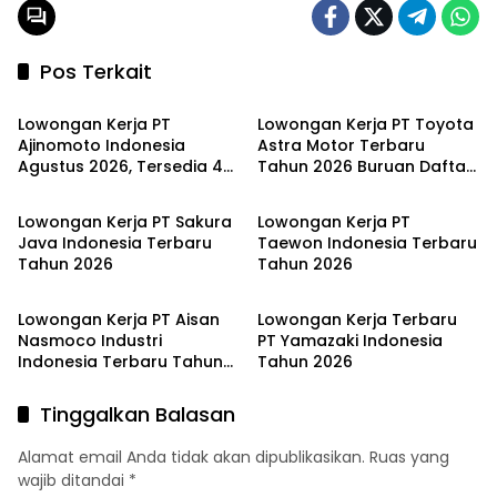
Pos Terkait
LOKER SMA/SMK
JABODETABEK
Lowongan Kerja PT
Lowongan Kerja PT Toyota
Ajinomoto Indonesia
Astra Motor Terbaru
Agustus 2026, Tersedia 4
Tahun 2026 Buruan Daftar
JABODETABEK
JABODETABEK
Posisi di Jakarta dan
!!
Karawang
Lowongan Kerja PT Sakura
Lowongan Kerja PT
Java Indonesia Terbaru
Taewon Indonesia Terbaru
Tahun 2026
Tahun 2026
JABODETABEK
JABODETABEK
Lowongan Kerja PT Aisan
Lowongan Kerja Terbaru
Nasmoco Industri
PT Yamazaki Indonesia
Indonesia Terbaru Tahun
Tahun 2026
2026
Tinggalkan Balasan
Alamat email Anda tidak akan dipublikasikan.
Ruas yang
wajib ditandai
*