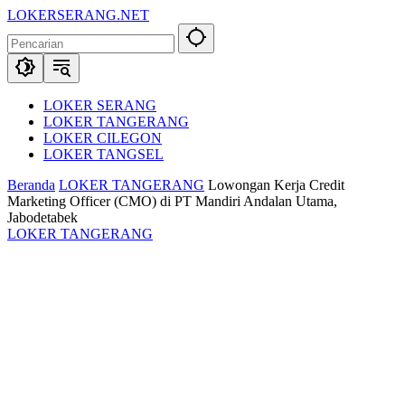
Langsung
LOKERSERANG.NET
ke
Info
konten
Lowongan
Kerja
Serang
dan
LOKER SERANG
Sekitarnya
LOKER TANGERANG
LOKER CILEGON
LOKER TANGSEL
Beranda
LOKER TANGERANG
Lowongan Kerja Credit
Marketing Officer (CMO) di PT Mandiri Andalan Utama,
Jabodetabek
LOKER TANGERANG