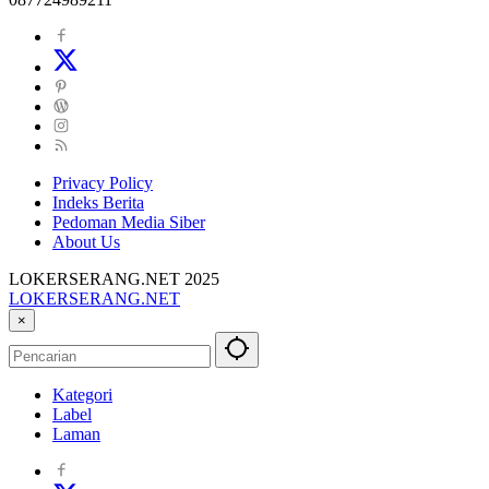
Privacy Policy
Indeks Berita
Pedoman Media Siber
About Us
LOKERSERANG.NET 2025
LOKERSERANG.NET
Info
×
Lowongan
Kerja
Serang
Kategori
dan
Label
Sekitarnya
Laman