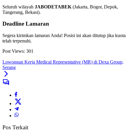
Seluruh wilayah
JABODETABEK
(Jakarta, Bogor, Depok,
Tangerang, Bekasi).
Deadline Lamaran
Segera kirimkan lamaran Anda! Posisi ini akan ditutup jika kuota
telah terpenuhi.
Post Views:
301
Lowongan Kerja Medical Representative (MR) di Dexa Group,
Serang
Pos Terkait