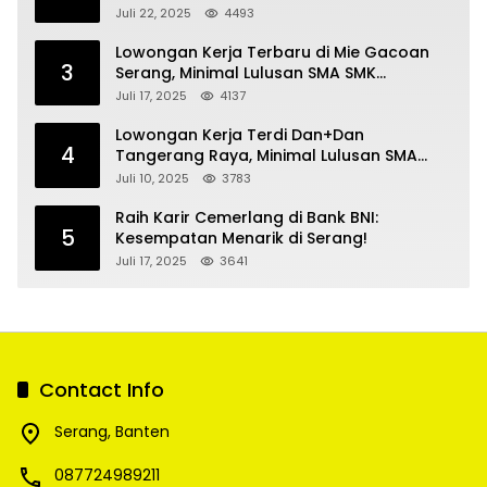
Kecantikan
Juli 22, 2025
4493
Lowongan Kerja Terbaru di Mie Gacoan
3
Serang, Minimal Lulusan SMA SMK
Sederajat
Juli 17, 2025
4137
Lowongan Kerja Terdi Dan+Dan
4
Tangerang Raya, Minimal Lulusan SMA
SMK
Juli 10, 2025
3783
Raih Karir Cemerlang di Bank BNI:
5
Kesempatan Menarik di Serang!
Juli 17, 2025
3641
Contact Info
Serang, Banten
087724989211