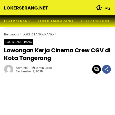
Langsung
LOKERSERANG.NET
ke
konten
Info
Lowongan
LOKER SERANG
LOKER TANGERANG
LOKER CILEGON
Kerja
Serang
Beranda
LOKER TANGERANG
dan
Sekitarnya
LOKER TANGERANG
Lowongan Kerja Cinema Crew CGV di
Kota Tangerang
Adminls
2 Min Baca
September 9, 2025