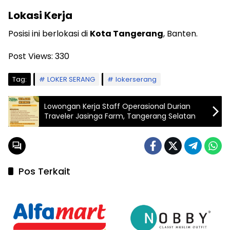
Lokasi Kerja
Posisi ini berlokasi di
Kota Tangerang
, Banten.
Post Views:
330
Tag:
LOKER SERANG
lokerserang
Lowongan Kerja Staff Operasional Durian
Traveler Jasinga Farm, Tangerang Selatan
Pos Terkait