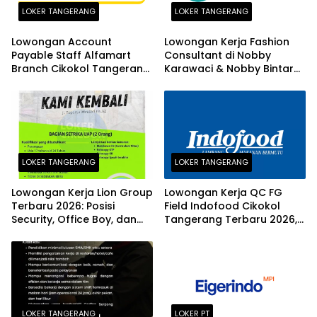
LOKER TANGERANG
LOKER TANGERANG
Lowongan Account
Lowongan Kerja Fashion
Payable Staff Alfamart
Consultant di Nobby
Branch Cikokol Tangerang
Karawaci & Nobby Bintaro
2026
Terbaru 2026
LOKER TANGERANG
LOKER TANGERANG
Lowongan Kerja Lion Group
Lowongan Kerja QC FG
Terbaru 2026: Posisi
Field Indofood Cikokol
Security, Office Boy, dan
Tangerang Terbaru 2026,
Office Girl di Tangerang
Fresh Graduate Bisa
Daftar!
LOKER TANGERANG
LOKER PT