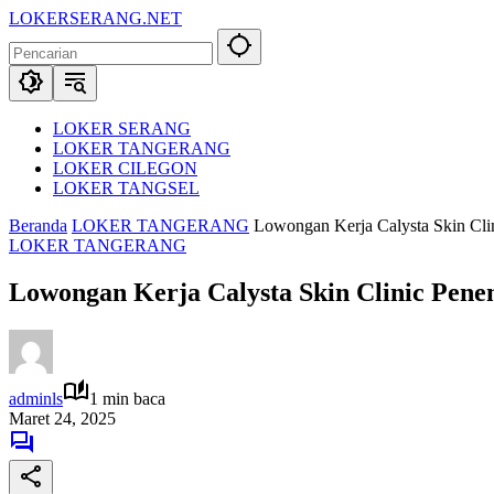
Langsung
LOKERSERANG.NET
ke
Info
konten
Lowongan
Kerja
Serang
dan
LOKER SERANG
Sekitarnya
LOKER TANGERANG
LOKER CILEGON
LOKER TANGSEL
Beranda
LOKER TANGERANG
Lowongan Kerja Calysta Skin Cli
LOKER TANGERANG
Lowongan Kerja Calysta Skin Clinic Pene
adminls
1 min baca
Maret 24, 2025