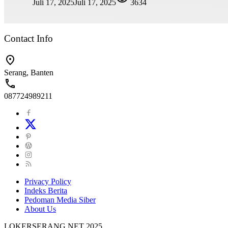
Juli 17, 2025
Juli 17, 2025
3634
Contact Info
Serang, Banten
087724989211
Privacy Policy
Indeks Berita
Pedoman Media Siber
About Us
LOKERSERANG.NET 2025