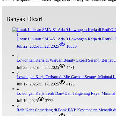
Banyak Dicari
1
Untuk Lulusan SMA-S1 Ada 9 Lowongan Kerja di Roti’O Pe
Juli 22, 2025
Juli 22, 2025
10330
2
Lowongan Kerja di Wardah Beauty Expert Serang: Bergabu
Juli 22, 2025
Juli 22, 2025
4481
3
Lowongan Kerja Terbaru di Mie Gacoan Serang, Minimal 
Juli 17, 2025
Juli 17, 2025
4125
4
Lowongan Kerja Terdi Dan+Dan Tangerang Raya, Minim
Juli 10, 2025
3772
5
Raih Karir Cemerlang di Bank BNI: Kesempatan Menarik di