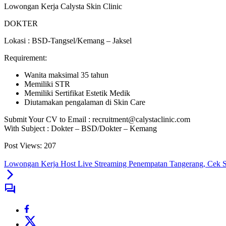
Lowongan Kerja Calysta Skin Clinic
DOKTER
Lokasi : BSD-Tangsel/Kemang – Jaksel
Requirement:
Wanita maksimal 35 tahun
Memiliki STR
Memiliki Sertifikat Estetik Medik
Diutamakan pengalaman di Skin Care
Submit Your CV to Email : recruitment@calystaclinic.com
With Subject : Dokter – BSD/Dokter – Kemang
Post Views:
207
Lowongan Kerja Host Live Streaming Penempatan Tangerang, Cek S