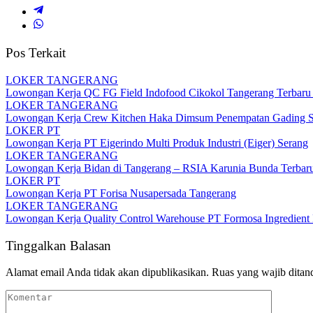
Pos Terkait
LOKER TANGERANG
Lowongan Kerja QC FG Field Indofood Cikokol Tangerang Terbaru 2
LOKER TANGERANG
Lowongan Kerja Crew Kitchen Haka Dimsum Penempatan Gading Se
LOKER PT
Lowongan Kerja PT Eigerindo Multi Produk Industri (Eiger) Serang
LOKER TANGERANG
Lowongan Kerja Bidan di Tangerang – RSIA Karunia Bunda Terbar
LOKER PT
Lowongan Kerja PT Forisa Nusapersada Tangerang
LOKER TANGERANG
Lowongan Kerja Quality Control Warehouse PT Formosa Ingredient 
Tinggalkan Balasan
Alamat email Anda tidak akan dipublikasikan.
Ruas yang wajib ditan