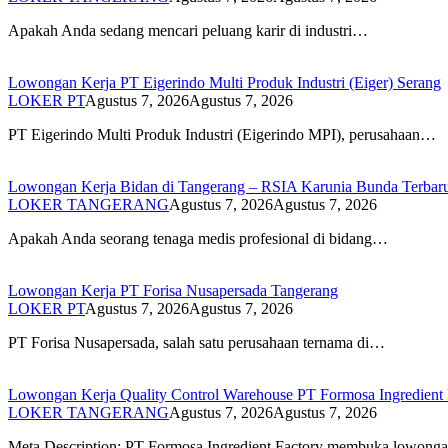
Apakah Anda sedang mencari peluang karir di industri…
Lowongan Kerja PT Eigerindo Multi Produk Industri (Eiger) Serang
LOKER PT
Agustus 7, 2026
Agustus 7, 2026
PT Eigerindo Multi Produk Industri (Eigerindo MPI), perusahaan…
Lowongan Kerja Bidan di Tangerang – RSIA Karunia Bunda Terbar
LOKER TANGERANG
Agustus 7, 2026
Agustus 7, 2026
Apakah Anda seorang tenaga medis profesional di bidang…
Lowongan Kerja PT Forisa Nusapersada Tangerang
LOKER PT
Agustus 7, 2026
Agustus 7, 2026
PT Forisa Nusapersada, salah satu perusahaan ternama di…
Lowongan Kerja Quality Control Warehouse PT Formosa Ingredient 
LOKER TANGERANG
Agustus 7, 2026
Agustus 7, 2026
Meta Description: PT Formosa Ingredient Factory membuka lowon